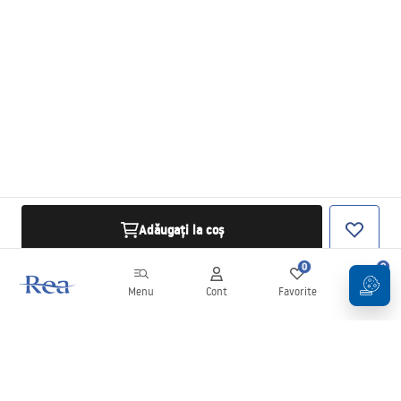
Adăugați la coș
0
0
Menu
Cont
Favorite
Coș
Buletin informativ
Fii la curent cu noutățile și promoțiile!