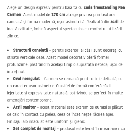
cada freestanding Rea
Alege un design expresiv pentru baia ta cu
Carmen
170 cm
. Acest model de
atrage privirea prin textura
acril
canelată și forma modernă, ușor asimetrică. Realizată din
de
înaltă calitate, îmbină aspectul spectaculos cu confortul utilizării
zilnice.
Structură canelată
– pereții exteriori ai căzii sunt decorați cu
striații verticale dese. Acest model decorativ oferă formei
profunzime, păstrând în același timp o suprafață netedă, ușor de
întreținut.
Oval neregulat
– Carmen se remarcă printr-o linie delicată, cu
un caracter ușor asimetric. O astfel de formă conferă căzii
lejeritate și expresivitate naturală, potrivindu-se perfect în multe
amenajări contemporane.
Acril sanitar
– acest material este extrem de durabil și plăcut
de cald în contact cu pielea, ceea ce încetinește răcirea apei.
Finisajul alb imaculat este uniform și igienic.
Set complet de montaj
– produsul este livrat în комплект cu