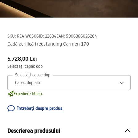
SKU
:
REA-W0506
ID
:
12634
EAN
:
5906366025204
Cadă acrilică freestanding Carmen 170
5.728,00 Lei
Selectați capac dop
Selectați capac dop
Expediere Marți.
Întrebați despre produs
Descrierea produsului