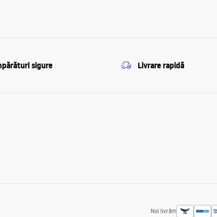
părături sigure
Livrare rapidă
Noi livrăm