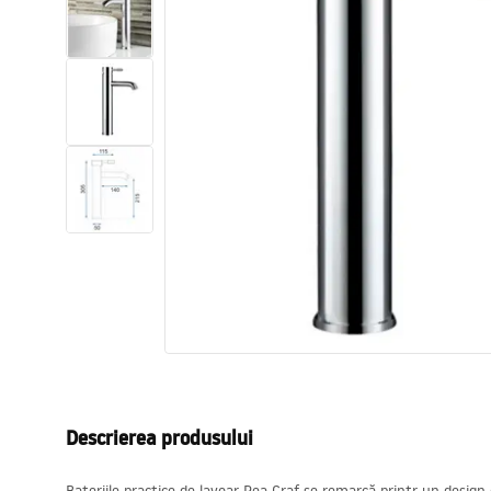
Vase WC si Bideuri
Lavoare
Cazi cu paravane
Baterii sanitare
Dusuri
Bucatarie
Accesorii și mobilier pentru baie
Descrierea produsului