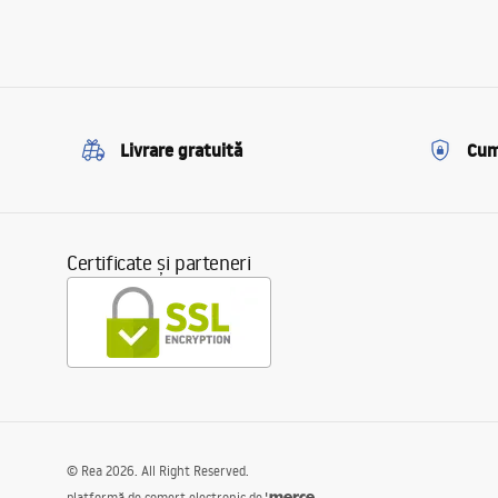
Livrare gratuită
Cum
Certificate și parteneri
©
Rea
2026
. All Right Reserved.
platformă de comerț electronic de