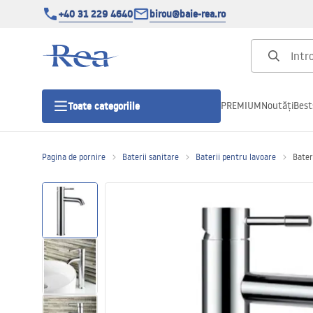
+40 31 229 4640
birou@baie-rea.ro
PREMIUM
Noutăți
Best
Toate categoriile
Pagina de pornire
Baterii sanitare
Baterii pentru lavoare
Bater
Cabine de dus
Usi pentru cabine de dus
Cadite de dus
Rigole Liniare