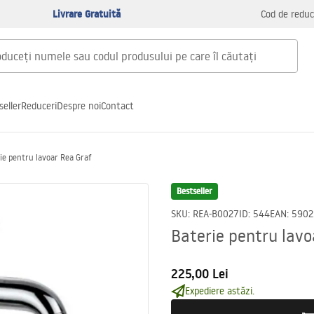
Livrare Gratuită
Cod de reduc
seller
Reduceri
Despre noi
Contact
ie pentru lavoar Rea Graf
Bestseller
SKU
:
REA-B0027
ID
:
544
EAN
:
5902
Baterie pentru lavo
225,00 Lei
Expediere astăzi.