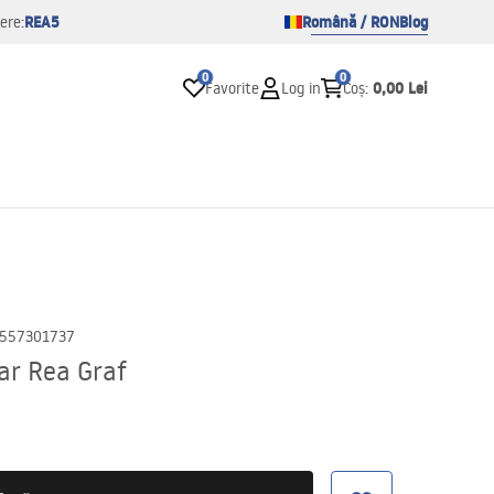
REA5
Română / RON
Blog
ere:
0
0
0,00 Lei
Favorite
Log in
Coș
:
557301737
ar Rea Graf