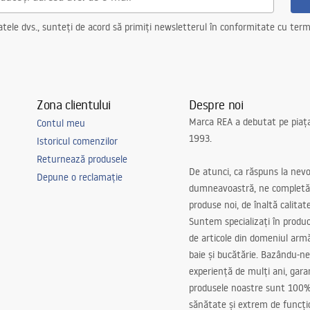
ele dvs., sunteți de acord să primiți newsletterul în conformitate cu terme
Zona clientului
Despre noi
Marca REA a debutat pe piaț
Contul meu
1993.
Istoricul comenzilor
Returnează produsele
De atunci, ca răspuns la nevo
Depune o reclamație
dumneavoastră, ne completă
produse noi, de înaltă calitat
Suntem specializați în produc
de articole din domeniul arm
baie și bucătărie. Bazându-ne
experiență de mulți ani, gar
produsele noastre sunt 100%
sănătate și extrem de funcți