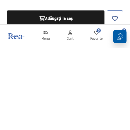
Adăugați la coș
0
0
Menu
Cont
Favorite
Coș
Buletin informativ
Fii la curent cu noutățile și promoțiile!
Conectați-vă
Introducând și confirmând datele dvs., sunteți de acord să primiți