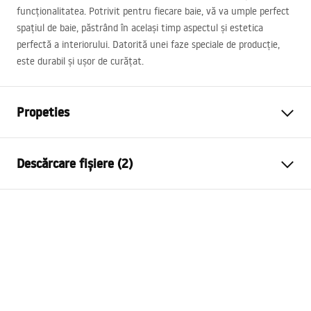
funcționalitatea. Potrivit pentru fiecare baie, vă va umple perfect
spațiul de baie, păstrând în același timp aspectul și estetica
perfectă a interiorului. Datorită unei faze speciale de producție,
este durabil și ușor de curățat.
Propeties
Tip baterie
de cada
Descărcare fișiere (2)
Metodă de montaj
Montată pe perete
Culoare
Cupru periat
Instrucțiuni de asamblare
Tip de gura de scurgere
Mobilă
Faucet.pdf
Material
Alamă, ABS
Lungimea gurii
145
mm
Condiții de garanție
Inalime
120
mm
Warranty_Terms_and_Conditions_Faucets_-_5.pdf
Tehnologia de acoperire
PVD