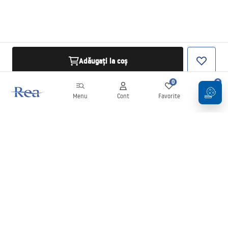
Adăugați la coș
0
0
Menu
Cont
Favorite
Coș
Buletin informativ
Fii la curent cu noutățile și promoțiile!
Conectați-vă