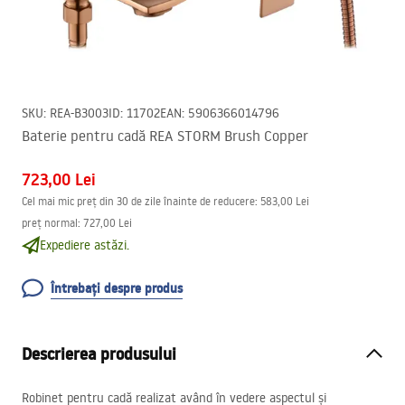
SKU
:
REA-B3003
ID
:
11702
EAN
:
5906366014796
Baterie pentru cadă REA STORM Brush Copper
723,00 Lei
Cel mai mic preț din 30 de zile înainte de reducere:
583,00 Lei
preț normal
:
727,00 Lei
Expediere astăzi.
Întrebați despre produs
Descrierea produsului
Robinet pentru cadă realizat având în vedere aspectul și