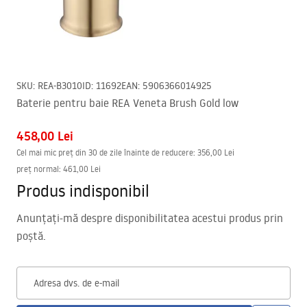
SKU
:
REA-B3010
ID
:
11692
EAN
:
5906366014925
Baterie pentru baie REA Veneta Brush Gold low
458,00 Lei
Cel mai mic preț din 30 de zile înainte de reducere:
356,00 Lei
preț normal
:
461,00 Lei
Produs indisponibil
Anunțați-mă despre disponibilitatea acestui produs prin
poștă.
Adresa dvs. de e-mail