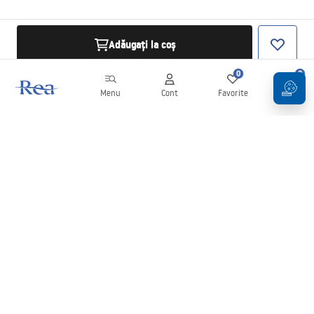
Adăugați la coș
0
0
Menu
Cont
Favorite
Coș
Buletin informativ
Fii la curent cu noutățile și promoțiile!
Conectați-vă
Introducând și confirmând datele dvs., sunteți de acord să primiți