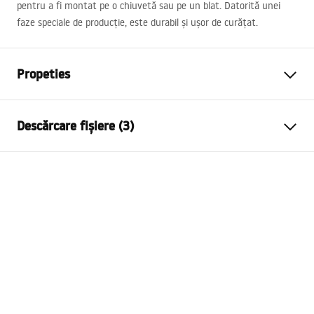
pentru a fi montat pe o chiuvetă sau pe un blat. Datorită unei
faze speciale de producție, este durabil și ușor de curățat.
Propeties
Tip baterie
de lavoar
Descărcare fișiere (3)
Metodă de montaj
Montată pe blat
Culoare
Negru
Condiții de garanție
Tip de gura de scurgere
Fixă
Warranty_Terms_and_Conditions_Faucets_-_5.pdf
Material
Alamă
Lungimea gurii
135
mm
Instrucțiuni de asamblare
Inalime
290
mm
faucet.pdf
Tehnologia de acoperire
Electroplating
Diametru pentru conectare
3/8 țoli
Informații de siguranță
Garantie
5 ani