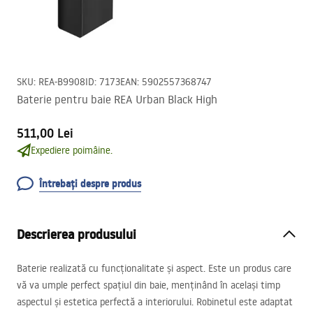
SKU
:
REA-B9908
ID
:
7173
EAN
:
5902557368747
Baterie pentru baie REA Urban Black High
511,00 Lei
Expediere poimâine.
Întrebați despre produs
Descrierea produsului
Baterie realizată cu funcționalitate și aspect. Este un produs care
vă va umple perfect spațiul din baie, menținând în același timp
aspectul și estetica perfectă a interiorului. Robinetul este adaptat