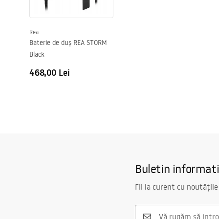
Diametru pentru conectare
3/8 țoli
Garantie
5 ani
Rea
Baterie de duș REA STORM
Black
468,00 Lei
Buletin informat
Fii la curent cu noutățile