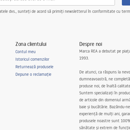
ele dvs., sunteți de acord să primiți newsletterul în conformitate cu terme
Zona clientului
Despre noi
Marca REA a debutat pe piaț
Contul meu
1993.
Istoricul comenzilor
Returnează produsele
De atunci, ca răspuns la nevo
Depune o reclamație
dumneavoastră, ne completă
produse noi, de înaltă calitat
Suntem specializați în produc
de articole din domeniul arm
baie și bucătărie. Bazându-ne
experiență de mulți ani, gar
produsele noastre sunt 100%
sănătate și extrem de funcți