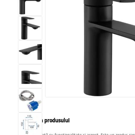
Vase WC si Bideuri
Lavoare
Cazi cu paravane
Baterii sanitare
Dusuri
Bucatarie
Accesorii și mobilier pentru baie
Descrierea produsului