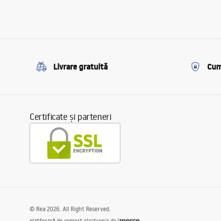
Livrare gratuită
Cum
Certificate și parteneri
©
Rea
2026
. All Right Reserved.
platformă de comerț electronic de