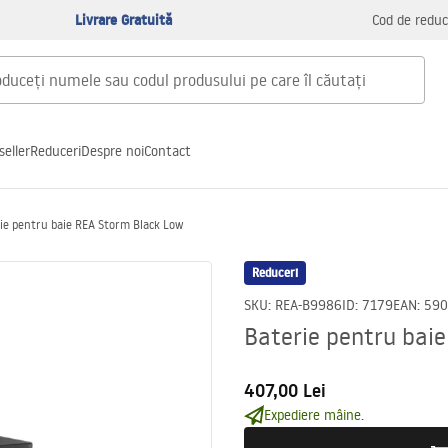
Livrare Gratuită
Cod de reduc
seller
Reduceri
Despre noi
Contact
ie pentru baie REA Storm Black Low
Reduceri
SKU
:
REA-B9986
ID
:
7179
EAN
:
590
Baterie pentru bai
407,00 Lei
Expediere mâine.