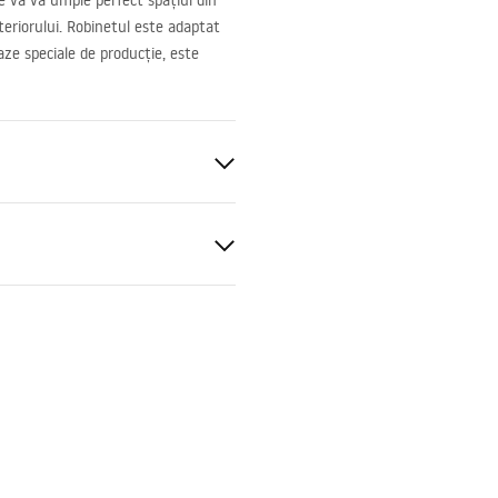
re vă va umple perfect spațiul din
teriorului. Robinetul este adaptat
ze speciale de producție, este
blat
ucțiuni de asamblare
.pdf
ng