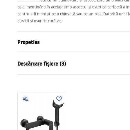
Baterie realizată cu funcționalitate și aspect. Este un produs ca
baie, menținând în același timp aspectul și estetica perfectă a in
pentru a fi montat pe o chiuvetă sau pe un blat. Datorită unei fa
durabil și ușor de curățat.
Propeties
Tip baterie
de lavoar
Descărcare fișiere (3)
Metodă de montaj
Montată pe 
Culoare
Negru
Condiții de garanție
Tip de gura de scurgere
Fixă
Instr
Warranty_Terms_and_Conditions_
faucet
Material
Alamă
Faucets_-_5.pdf
Lungimea gurii
100
mm
Inalime
150
mm
Informații de siguranță
Tehnologia de acoperire
Electroplati
Safety_Information_Faucets.pdf