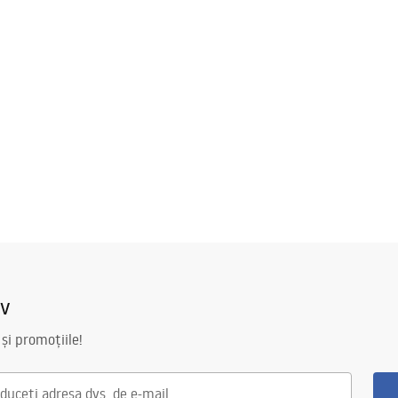
iv
 și promoțiile!