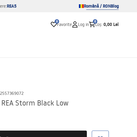
REA5
Română / RON
Blog
ere:
0
0
0,00 Lei
Favorite
Log in
Coș
:
2557369072
e REA Storm Black Low