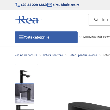
+40 31 229 4640
birou@baie-rea.ro
PREMIUM
Noutăți
Best
Toate categoriile
Pagina de pornire
Baterii sanitare
Baterii pentru lavoare
Bater
Cabine de dus
Usi pentru cabine de dus
Cadite de dus
Rigole Liniare