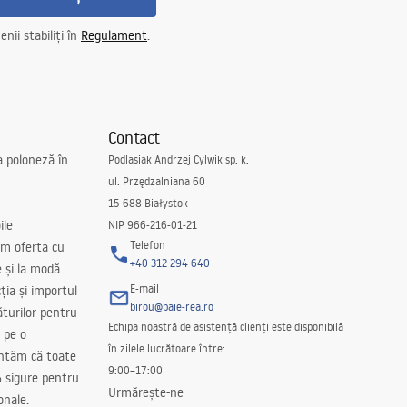
nii stabiliți în
Regulament
.
Contact
a poloneză în
Podlasiak Andrzej Cylwik sp. k.
ul. Przędzalniana 60
15-688 Białystok
ile
NIP 966-216-01-21
Telefon
m oferta cu
+40 312 294 640
e și la modă.
E-mail
ția și importul
birou@baie-rea.ro
ăturilor pentru
Echipa noastră de asistență clienți este disponibilă
 pe o
în zilele lucrătoare între:
antăm că toate
9:00–17:00
 sigure pentru
Urmărește-ne
onale.