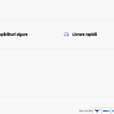
părături sigure
Livrare rapidă
Noi livrăm