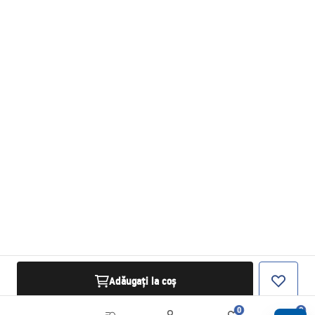
Adăugați la coș
0
0