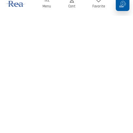
Menu
Cont
Favorite
Coș
Buletin informativ
Fii la curent cu noutățile și promoțiile!
Conectați-vă
Introducând și confirmând datele dvs., sunteți de acord să primiți
newsletterul în conformitate cu termenii stabiliți în
Regulament
.