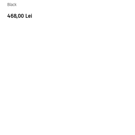
Safety_Information_Faucets.pdf
Black
468,00 Lei