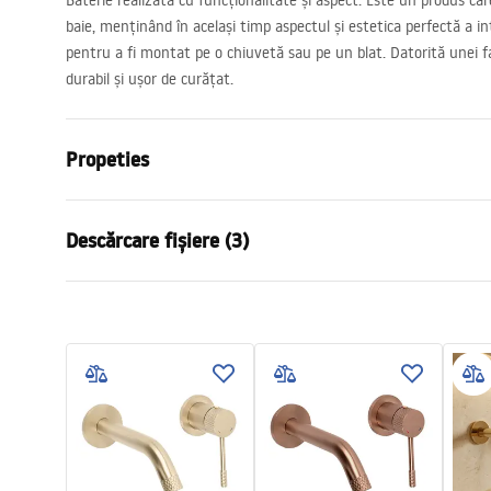
Baterie realizată cu funcționalitate și aspect. Este un produs ca
baie, menținând în același timp aspectul și estetica perfectă a in
pentru a fi montat pe o chiuvetă sau pe un blat. Datorită unei fa
durabil și ușor de curățat.
Propeties
Tip baterie
de lavoar
Descărcare fișiere (3)
Metodă de montaj
Montată pe 
Culoare
Auriu periat
Condiții de garanție
Tip de gura de scurgere
Fixă
Instr
Warranty_Terms_and_Conditions_
faucet
Material
Alamă
Faucets_-_5.pdf
Lungimea gurii
140
mm
Inalime
255
mm
Informații de siguranță
Tehnologia de acoperire
PVD, PVD / E
Safety_Information_Faucets.pdf