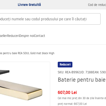
Livrare Gratuită
Cod de reduc
seller
Reduceri
Despre noi
Contact
ie pentru baie REA SOUL Gold mat black High
Reduceri
SKU
:
REA-B9961
ID
:
7188
EAN
:
590
Baterie pentru bai
607,00 Lei
Cel mai mic preț din 30 de zile înainte 
preț normal
:
667,00 Lei