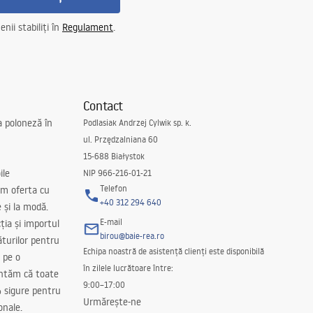
nii stabiliți în
Regulament
.
Contact
a poloneză în
Podlasiak Andrzej Cylwik sp. k.
ul. Przędzalniana 60
15-688 Białystok
ile
NIP 966-216-01-21
Telefon
m oferta cu
+40 312 294 640
e și la modă.
E-mail
ția și importul
birou@baie-rea.ro
ăturilor pentru
Echipa noastră de asistență clienți este disponibilă
 pe o
în zilele lucrătoare între:
antăm că toate
9:00–17:00
 sigure pentru
Urmărește-ne
onale.