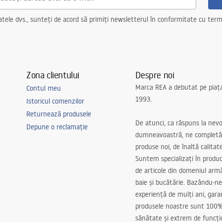
ele dvs., sunteți de acord să primiți newsletterul în conformitate cu terme
Zona clientului
Despre noi
Marca REA a debutat pe piaț
Contul meu
1993.
Istoricul comenzilor
Returnează produsele
De atunci, ca răspuns la nevo
Depune o reclamație
dumneavoastră, ne completă
produse noi, de înaltă calitat
Suntem specializați în produc
de articole din domeniul arm
baie și bucătărie. Bazându-ne
experiență de mulți ani, gar
produsele noastre sunt 100%
sănătate și extrem de funcți