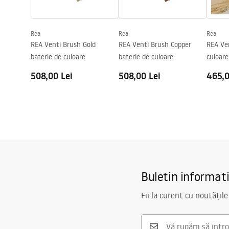
Diametru pentru conectare
3/8 țoli
Garantie
5 ani
Rea
Rea
Rea
REA Venti Brush Gold
REA Venti Brush Copper
REA Ven
baterie de culoare
baterie de culoare
culoare
508,00 Lei
508,00 Lei
465,0
Buletin informat
Fii la curent cu noutățile