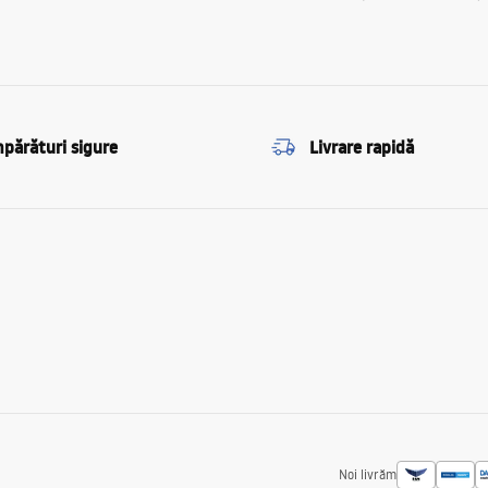
părături sigure
Livrare rapidă
Noi livrăm