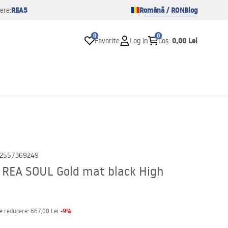
REA5
Română / RON
Blog
ere:
0
0
0,00 Lei
Favorite
Log in
Coș
:
2557369249
e REA SOUL Gold mat black High
-
9
%
de reducere:
667,00 Lei