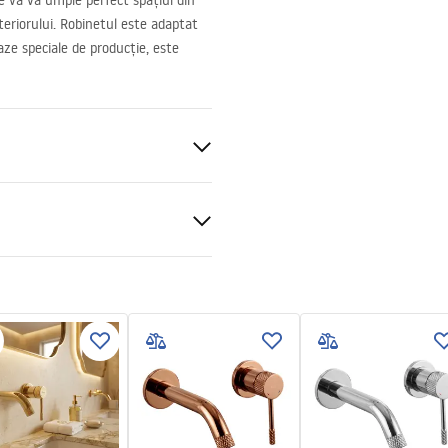
re vă va umple perfect spațiul din
teriorului. Robinetul este adaptat
ze speciale de producție, este
blat
ucțiuni de asamblare
.pdf
lectroplating