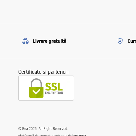
Livrare gratuită
Cum
Certificate și parteneri
©
Rea
2026
. All Right Reserved.
platformă de comerț electronic de