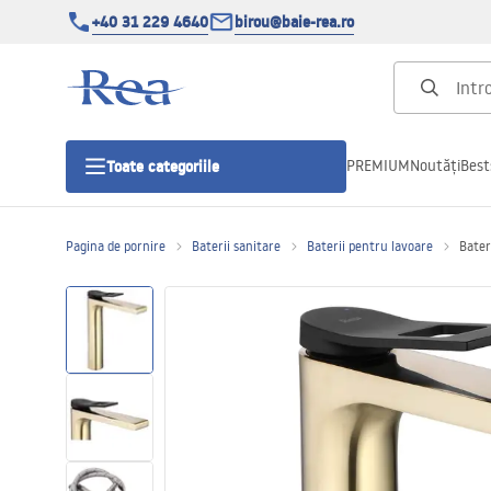
+40 31 229 4640
birou@baie-rea.ro
PREMIUM
Noutăți
Best
Toate categoriile
Pagina de pornire
Baterii sanitare
Baterii pentru lavoare
Bater
Cabine de dus
Usi pentru cabine de dus
Cadite de dus
Rigole Liniare