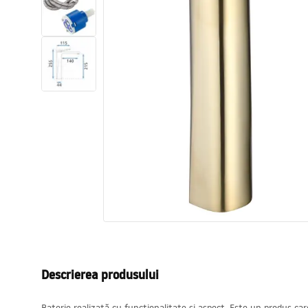
Vase WC si Bideuri
Lavoare
Cazi cu paravane
Baterii sanitare
Dusuri
Bucatarie
Accesorii și mobilier pentru baie
Descrierea produsului