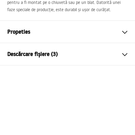
pentru a fi montat pe o chiuvetă sau pe un blat. Datorită unei
faze speciale de producție, este durabil și ușor de curățat.
Propeties
Tip baterie
de lavoar
Descărcare fișiere (3)
Metodă de montaj
Montată pe blat
Culoare
Crom
Condiții de garanție
Tip de gura de scurgere
Fixă
Warranty_Terms_and_Conditions_Faucets_-_5.pdf
Material
Alamă
Lungimea gurii
95
mm
Instrucțiuni de asamblare
Inalime
165
mm
faucet.pdf
Tehnologia de acoperire
Chrome plating
Diametru pentru conectare
3/8 țoli
Informații de siguranță
Garantie
5 ani