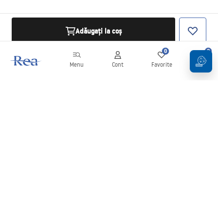
Adăugați la coș
0
0
Menu
Cont
Favorite
Coș
Buletin informativ
Fii la curent cu noutățile și promoțiile!
Conectați-vă
Introducând și confirmând datele dvs., sunteți de acord să primiți