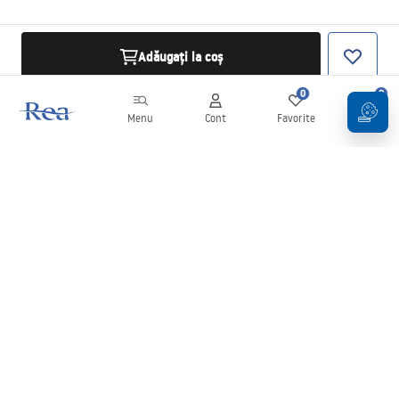
Adăugați la coș
0
0
Menu
Cont
Favorite
Coș
Buletin informativ
Fii la curent cu noutățile și promoțiile!
Conectați-vă
Introducând și confirmând datele dvs., sunteți de acord să primiți