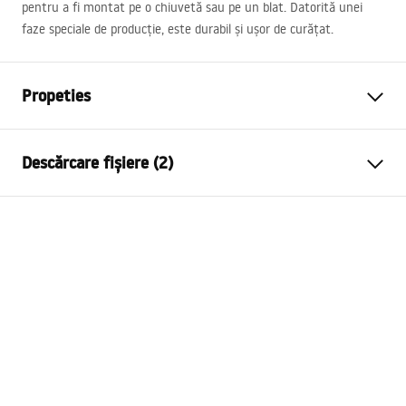
pentru a fi montat pe o chiuvetă sau pe un blat. Datorită unei
faze speciale de producție, este durabil și ușor de curățat.
Propeties
Tip baterie
de lavoar
Descărcare fișiere (2)
Tip montaj baterie
pentru blat
Material
alama
Instrucțiuni de asamblare
Culoare
Auriu periat
Faucet.pdf
Lungimea gurii
145
mm
Tehnologia de acoperire
PVD
Condiții de garanție
Tip cap
Ceramica - firma Sedal
Warranty_Terms_and_Conditions_Faucets_-_5.pdf
Inaltime
300
mm
Diametru pentru conectare
3/8 țoli
Aerator
Cu aer