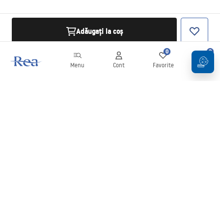
Adăugați la coș
0
0
Menu
Cont
Favorite
Coș
Buletin informativ
Fii la curent cu noutățile și promoțiile!
Conectați-vă
Introducând și confirmând datele dvs., sunteți de acord să primiți