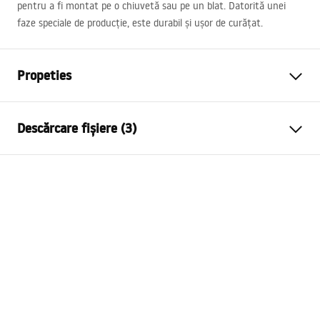
pentru a fi montat pe o chiuvetă sau pe un blat. Datorită unei
faze speciale de producție, este durabil și ușor de curățat.
Propeties
Tip baterie
de lavoar
Descărcare fișiere (3)
Metodă de montaj
Montată pe blat
Culoare
Titan
Condiții de garanție
Tip de gura de scurgere
Fixă
Warranty_Terms_and_Conditions_Faucets_-_5.pdf
Material
Alamă
Lungimea gurii
135
mm
Instrucțiuni de asamblare
Inalime
275
mm
faucet.pdf
Tehnologia de acoperire
PVD
Diametru pentru conectare
3/8 țoli
Informații de siguranță
Garantie
5 ani