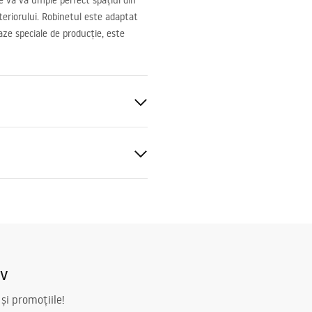
re vă va umple perfect spațiul din
teriorului. Robinetul este adaptat
ze speciale de producție, este
blat
ucțiuni de asamblare
.pdf
iv
 și promoțiile!