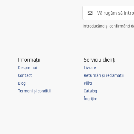
Diametru pentru conectare
3/8 țoli
Garantie
5 ani
Introducând și confirmând dat
Informații
Serviciu clienți
Despre noi
Livrare
Contact
Returnări și reclamații
Blog
Plăți
Termeni și condiții
Catalog
Îngrijire