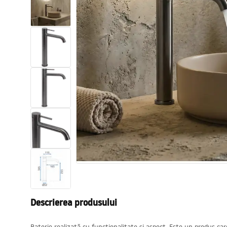
Vase WC si Bideuri
Lavoare
Cazi cu paravane
Baterii sanitare
Dusuri
Bucatarie
Accesorii și mobilier pentru baie
Descrierea produsului