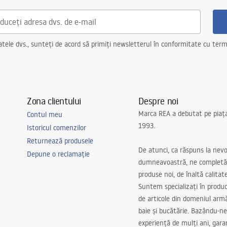
ele dvs., sunteți de acord să primiți newsletterul în conformitate cu terme
Zona clientului
Despre noi
Marca REA a debutat pe piaț
Contul meu
1993.
Istoricul comenzilor
Returnează produsele
De atunci, ca răspuns la nevo
Depune o reclamație
dumneavoastră, ne completă
produse noi, de înaltă calitat
Suntem specializați în produc
de articole din domeniul arm
baie și bucătărie. Bazându-ne
experiență de mulți ani, gar