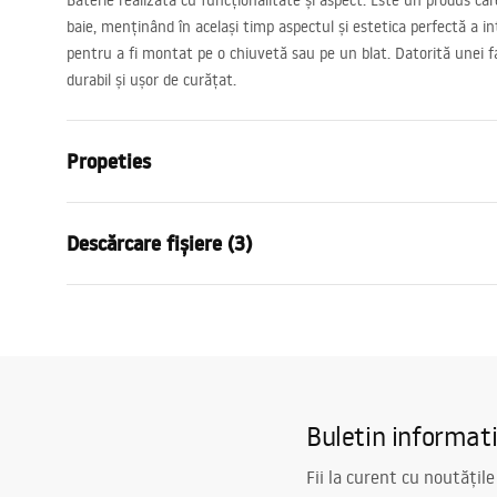
Baterie realizată cu funcționalitate și aspect. Este un produs ca
baie, menținând în același timp aspectul și estetica perfectă a in
pentru a fi montat pe o chiuvetă sau pe un blat. Datorită unei fa
durabil și ușor de curățat.
Propeties
Tip baterie
de lavoar
Descărcare fișiere (3)
Metodă de montaj
Montată pe 
Culoare
Titan
Condiții de garanție
Tip de gura de scurgere
Mobilă
Instr
Warranty_Terms_and_Conditions_
faucet
Material
Alamă
Faucets_-_5.pdf
Lungimea gurii
165
mm
Buletin informat
Inalime
345
mm
Informații de siguranță
Tehnologia de acoperire
PVD
Safety_Information_Faucets.pdf
Fii la curent cu noutățile