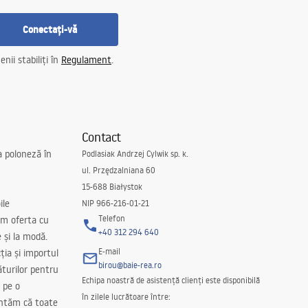
Conectați-vă
nii stabiliți în
Regulament
.
Contact
a poloneză în
Podlasiak Andrzej Cylwik sp. k.
ul. Przędzalniana 60
15-688 Białystok
ile
NIP 966-216-01-21
Telefon
m oferta cu
+40 312 294 640
e și la modă.
E-mail
ția și importul
birou@baie-rea.ro
ăturilor pentru
Echipa noastră de asistență clienți este disponibilă
 pe o
în zilele lucrătoare între:
antăm că toate