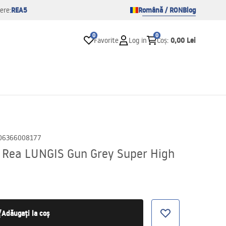
REA5
Română / RON
Blog
ere:
0
0
0,00 Lei
Favorite
Log in
Coș
:
06366008177
e Rea LUNGIS Gun Grey Super High
Adăugați la coș