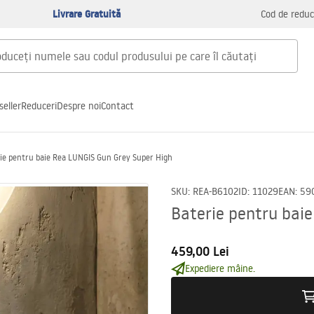
Livrare Gratuită
Cod de reduc
seller
Reduceri
Despre noi
Contact
ie pentru baie Rea LUNGIS Gun Grey Super High
SKU
:
REA-B6102
ID
:
11029
EAN
:
59
Baterie pentru bai
459,00 Lei
Expediere mâine.