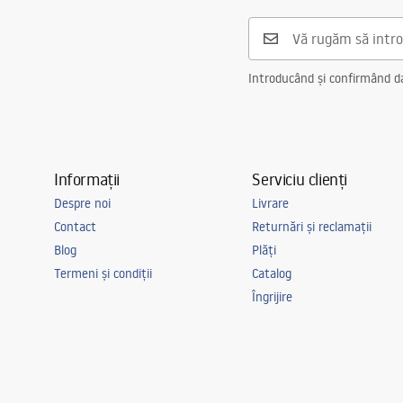
Diametru pentru conectare
3/8 țoli
Garantie
5 ani
Introducând și confirmând dat
Informații
Serviciu clienți
Despre noi
Livrare
Contact
Returnări și reclamații
Blog
Plăți
Termeni și condiții
Catalog
Îngrijire