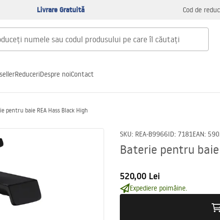
Livrare Gratuită
Cod de reduc
seller
Reduceri
Despre noi
Contact
ie pentru baie REA Hass Black High
SKU
:
REA-B9966
ID
:
7181
EAN
:
590
Baterie pentru bai
520,00 Lei
Expediere poimâine.