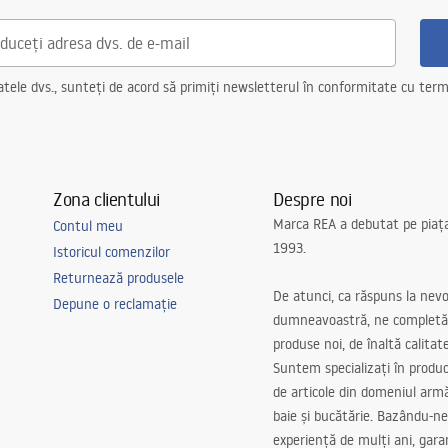
ele dvs., sunteți de acord să primiți newsletterul în conformitate cu terme
Zona clientului
Despre noi
Marca REA a debutat pe piaț
Contul meu
1993.
Istoricul comenzilor
Returnează produsele
De atunci, ca răspuns la nevo
Depune o reclamație
dumneavoastră, ne completă
produse noi, de înaltă calitat
Suntem specializați în produc
de articole din domeniul arm
baie și bucătărie. Bazându-ne
experiență de mulți ani, gar