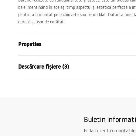
Baterie realizată cu funcționalitate și aspect. Este un produs ca
baie, menținând în același timp aspectul și estetica perfectă a in
pentru a fi montat pe o chiuvetă sau pe un blat. Datorită unei fa
durabil și ușor de curățat.
Propeties
Tip baterie
de lavoar
Descărcare fișiere (3)
Metodă de montaj
Montată pe 
Culoare
Negru
Condiții de garanție
Tip de gura de scurgere
Fixă
Instr
Warranty_Terms_and_Conditions_
faucet
Material
Alamă
Faucets_-_5.pdf
Lungimea gurii
105
mm
Buletin informat
Inalime
280
mm
Informații de siguranță
Tehnologia de acoperire
Electroplati
Safety_Information_Faucets.pdf
Fii la curent cu noutățile