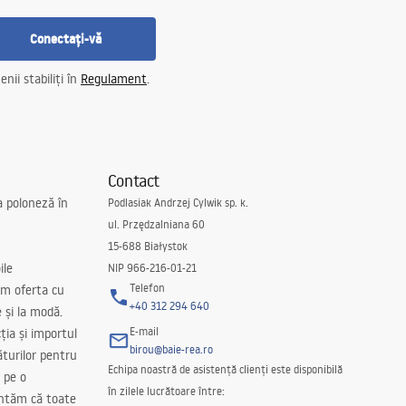
Conectați-vă
nii stabiliți în
Regulament
.
Contact
a poloneză în
Podlasiak Andrzej Cylwik sp. k.
ul. Przędzalniana 60
15-688 Białystok
ile
NIP 966-216-01-21
Telefon
m oferta cu
+40 312 294 640
e și la modă.
E-mail
ția și importul
birou@baie-rea.ro
ăturilor pentru
Echipa noastră de asistență clienți este disponibilă
 pe o
în zilele lucrătoare între:
antăm că toate