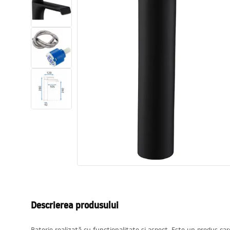
Vase WC si Bideuri
Lavoare
Cazi cu paravane
Baterii sanitare
Dusuri
Bucatarie
Accesorii și mobilier pentru baie
Descrierea produsului