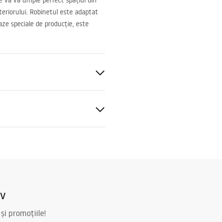
re vă va umple perfect spațiul din
teriorului. Robinetul este adaptat
ze speciale de producție, este
blat
ucțiuni de asamblare
.pdf
iv
ng
 și promoțiile!