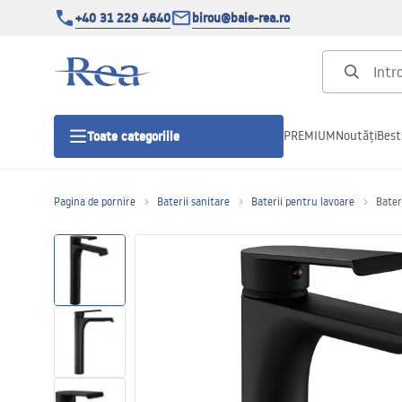
+40 31 229 4640
birou@baie-rea.ro
PREMIUM
Noutăți
Best
Toate categoriile
Pagina de pornire
Baterii sanitare
Baterii pentru lavoare
Bater
Cabine de dus
Usi pentru cabine de dus
Cadite de dus
Rigole Liniare