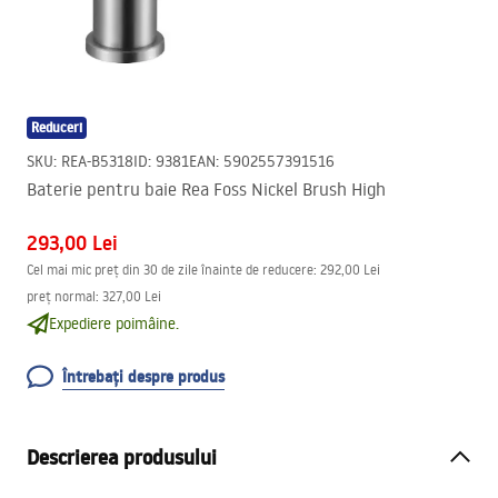
Reduceri
SKU
:
REA-B5318
ID
:
9381
EAN
:
5902557391516
Baterie pentru baie Rea Foss Nickel Brush High
293,00 Lei
Cel mai mic preț din 30 de zile înainte de reducere:
292,00 Lei
preț normal
:
327,00 Lei
Expediere poimâine.
Întrebați despre produs
Descrierea produsului