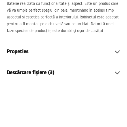
Baterie realizată cu funcționalitate și aspect. Este un produs care
vă va umple perfect spațiul din baie, menținând în același timp
aspectul și estetica perfectă a interiorului. Robinetul este adaptat
pentru a fi montat pe o chiuvetă sau pe un blat. Datorită unei
faze speciale de producție, este durabil și ușor de curățat.
Propeties
Tip baterie
de lavoar
Descărcare fișiere (3)
Metodă de montaj
Montată pe blat
Culoare
Oțel periat
Condiții de garanție
Tip de gura de scurgere
Fixă
Warranty_Terms_and_Conditions_Faucets_-_5.pdf
Material
Alamă
Lungimea gurii
150
mm
Instrucțiuni de asamblare
Inalime
295
mm
faucet.pdf