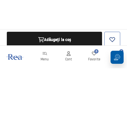
Adăugați la coș
0
0
Menu
Cont
Favorite
Coș
Buletin informativ
Fii la curent cu noutățile și promoțiile!