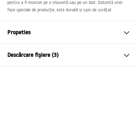
pentru a fi montat pe o chiuvetă sau pe un blat. Datorită unei
faze speciale de producție, este durabil și ușor de curățat.
Propeties
Tip baterie
de lavoar
Descărcare fișiere (3)
Metodă de montaj
Montată pe blat
Culoare
Cupru periat
Condiții de garanție
Tip de gura de scurgere
Fixă
Warranty_Terms_and_Conditions_Faucets_-_5.pdf
Material
Alamă
Lungimea gurii
145
mm
Instrucțiuni de asamblare
Inalime
300
mm
faucet.pdf
Tehnologia de acoperire
PVD
Diametru pentru conectare
3/8 țoli
Informații de siguranță
Garantie
5 ani