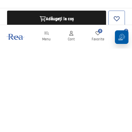
Adăugați la coș
0
0
Menu
Cont
Favorite
Coș
Buletin informativ
Fii la curent cu noutățile și promoțiile!
Conectați-vă
Introducând și confirmând datele dvs., sunteți de acord să primiți