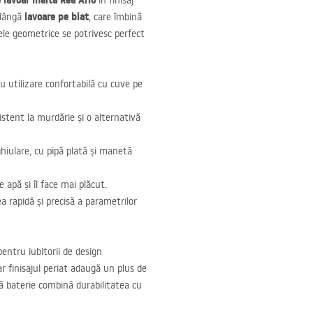
 lavoar înaltă Rea Arlo
în finisaj
lavoare pe blat
 lângă
, care îmbină
ele geometrice se potrivesc perfect
ru utilizare confortabilă cu cuve pe
zistent la murdărie și o alternativă
iulare, cu pipă plată și manetă
 apă și îl face mai plăcut.
rapidă și precisă a parametrilor
entru iubitorii de design
r finisajul periat adaugă un plus de
stă baterie combină durabilitatea cu