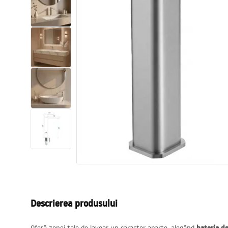
Vase WC si Bideuri
Lavoare
Cazi cu paravane
Baterii sanitare
Dusuri
Bucatarie
Accesorii și mobilier pentru baie
Descrierea produsului