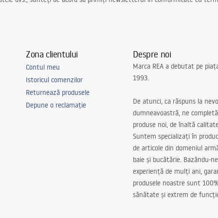
Zona clientului
Despre noi
Marca REA a debutat pe piaț
Contul meu
1993.
Istoricul comenzilor
Returnează produsele
De atunci, ca răspuns la nevo
Depune o reclamație
dumneavoastră, ne completă
produse noi, de înaltă calitat
Suntem specializați în produc
de articole din domeniul arm
baie și bucătărie. Bazându-ne
experiență de mulți ani, gar
produsele noastre sunt 100%
sănătate și extrem de funcți