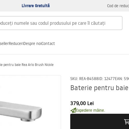
Livrare Gratuită
Cod de reduc
seller
Reduceri
Despre noi
Contact
ie pentru baie Rea Arlo Brush Nickle
SKU
:
REA-B4588
ID
:
12477
EAN
:
59
Baterie pentru baie
379,00 Lei
Expediere mâine.