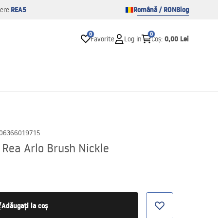
REA5
Română / RON
Blog
ere:
0
0
0,00 Lei
Favorite
Log in
Coș
:
06366019715
 Rea Arlo Brush Nickle
Adăugați la coș