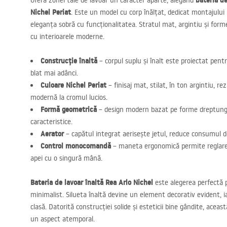
bateria de
Oferă zonei tale de lavoar un caracter aparte, alegând
Nichel Periat
. Este un model cu corp înălțat, dedicat montajului
eleganța sobră cu funcționalitatea. Stratul mat, argintiu și form
cu interioarele moderne.
Construcție înaltă
– corpul suplu și înalt este proiectat pent
blat mai adânci.
Culoare Nichel Periat
– finisaj mat, stilat, în ton argintiu, re
modernă la cromul lucios.
Formă geometrică
– design modern bazat pe forme dreptungh
caracteristice.
Aerator
– capătul integrat aerisește jetul, reduce consumul de
Control monocomandă
– maneta ergonomică permite reglarea 
apei cu o singură mână.
Bateria de lavoar înaltă Rea Arlo Nichel
este alegerea perfectă p
minimalist. Silueta înaltă devine un element decorativ evident, ia
clasă. Datorită construcției solide și esteticii bine gândite, acea
un aspect atemporal.