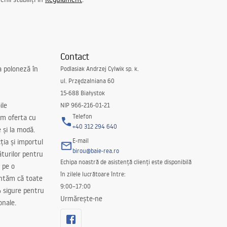
Contact
a poloneză în
Podlasiak Andrzej Cylwik sp. k.
ul. Przędzalniana 60
15-688 Białystok
ile
NIP 966-216-01-21
Telefon
m oferta cu
+40 312 294 640
e și la modă.
E-mail
ția și importul
birou@baie-rea.ro
ăturilor pentru
Echipa noastră de asistență clienți este disponibilă
 pe o
în zilele lucrătoare între:
antăm că toate
9:00–17:00
 sigure pentru
Urmărește-ne
onale.