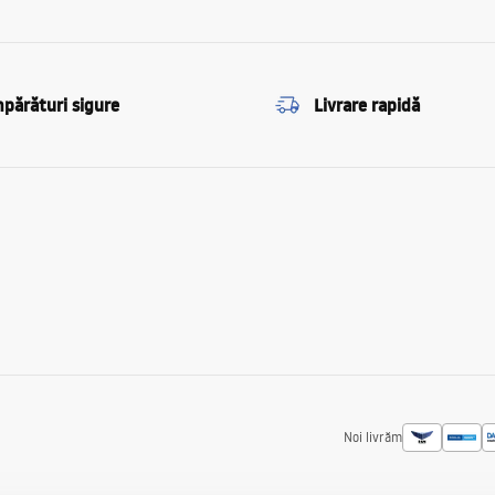
părături sigure
Livrare rapidă
Noi livrăm