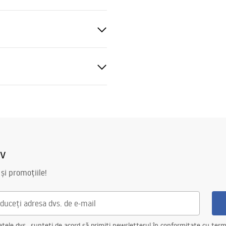
blat
ucțiuni de asamblare
.pdf
iv
 și promoțiile!
ele dvs., sunteți de acord să primiți newsletterul în conformitate cu terme