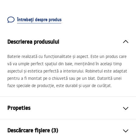
Întrebați despre produs
Descrierea produsului
Baterie realizată cu funcționalitate și aspect. Este un produs care
vă va umple perfect spațiul din baie, menținând în același timp
aspectul și estetica perfectă a interiorului. Robinetul este adaptat
pentru a fi montat pe o chiuvetă sau pe un blat. Datorită unei
faze speciale de producție, este durabil și ușor de curățat.
Propeties
Tip baterie
de lavoar
Descărcare fișiere (3)
Metodă de montaj
Montată pe blat