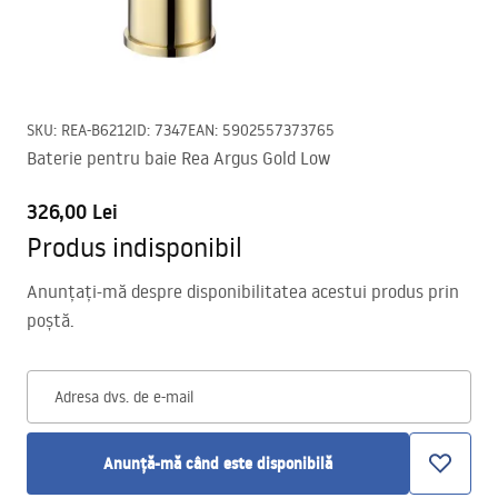
SKU
:
REA-B6212
ID
:
7347
EAN
:
5902557373765
Baterie pentru baie Rea Argus Gold Low
326,00 Lei
Produs indisponibil
Anunțați-mă despre disponibilitatea acestui produs prin
poștă.
Adresa dvs. de e-mail
Anunță-mă când este disponibilă