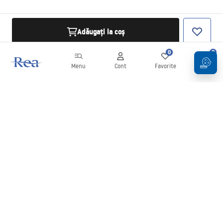
Adăugați la coș
0
0
Menu
Cont
Favorite
Coș
Buletin informativ
Fii la curent cu noutățile și promoțiile!
Conectați-vă
Introducând și confirmând datele dvs., sunteți de acord să primiți