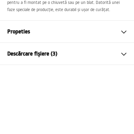
pentru a fi montat pe o chiuvetă sau pe un blat. Datorită unei
faze speciale de producție, este durabil și ușor de curățat.
Propeties
Tip baterie
de lavoar
Descărcare fișiere (3)
Metodă de montaj
Montată pe blat
Culoare
Auriu periat
Condiții de garanție
Tip de gura de scurgere
Fixă
Warranty_Terms_and_Conditions_Faucets_-_5.pdf
Material
Alamă
Lungimea gurii
110
mm
Instrucțiuni de asamblare
Inalime
165
mm
faucet.pdf
Tehnologia de acoperire
PVD
Diametru pentru conectare
3/8 țoli
Informații de siguranță
Garantie
5 ani