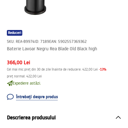
Reduceri
SKU
:
REA-B9974
ID
:
7189
EAN
:
5902557369362
Baterie Lavoar Negru Rea Blade Old Black high
366,00 Lei
-
13
%
Cel mai mic preț din 30 de zile înainte de reducere:
422,00 Lei
preț normal
:
422,00 Lei
Expediere astăzi.
Întrebați despre produs
Descrierea produsului