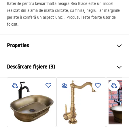
Bateriile pentru lavoar înaltă neagră Rea Blade este un model
realizat din alamă de înaltă calitate, cu finisaj negru, iar marginile
periate îi conferă un aspect unic. . Produsul este foarte usor de
folosit.
Propeties
Tip baterie
de lavoar
Descărcare fișiere (3)
Metodă de montaj
Montată pe blat
Culoare
Negru
Condiții de garanție
Tip de gura de scurgere
Fixă
Warranty_Terms_and_Conditions_Faucets_-_5.pdf
Material
Alamă
Lungimea gurii
100
mm
Instrucțiuni de asamblare
Inalime
260
mm
faucet.pdf
Tehnologia de acoperire
Electroplating