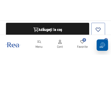
Adăugați la coș
0
0
Menu
Cont
Favorite
Coș
Buletin informativ
Fii la curent cu noutățile și promoțiile!
Conectați-vă