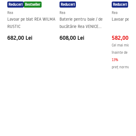
Reduceri
Bestseller
Reduceri
Reduceri
Diametru pentru conectare
3/8 țoli
Informații de siguranță
Rea
Rea
Rea
Garantie
5 ani
Safety_Information_Faucets.pdf
Lavoar pe blat REA WILMA
Baterie pentru baie / de
Lavoar pe bl
RUSTIC
bucătărie Rea VENICE
antique bronze
682,00 Lei
608,00 Lei
582,00 Le
Cel mai mic preț
înainte de redu
13
%
preț normal
:
66