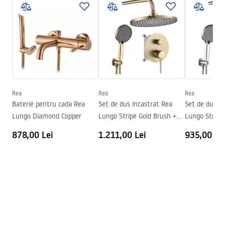
Instrukcja montażu
Culoare
Crom
Instrukcja_montazu_.pdf
Tip de gura de scurgere
Fixă
Material
Alamă
Condiții de garanție
Tehnologia de acoperire
Chrome plating
Warranty_Terms_and_Conditions_Faucets_-_5.pdf
Diametru pentru conectare
1/2 țoli
Garantie
5 ani
Rea
Rea
Rea
Baterie pentru cada Rea
Set de dus incastrat Rea
Set de dus in
Lungo Diamond Copper
Lungo Stripe Gold Brush +
Lungo Stripe 
BOX
BOX
878,00 Lei
1.211,00 Lei
935,00 Le