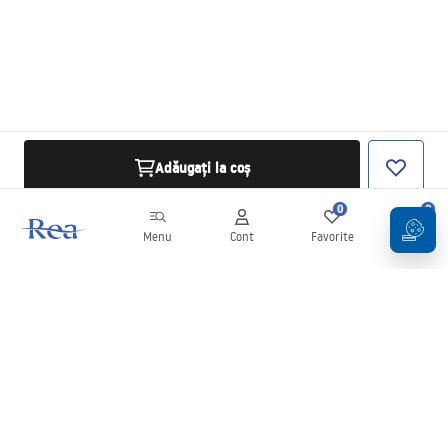
Adăugați la coș
0
0
Menu
Cont
Favorite
Coș
Buletin informativ
Fii la curent cu noutățile și promoțiile!