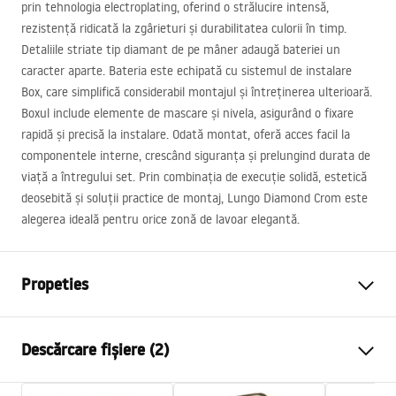
prin tehnologia electroplating, oferind o strălucire intensă,
rezistență ridicată la zgârieturi și durabilitatea culorii în timp.
Detaliile striate tip diamant de pe mâner adaugă bateriei un
caracter aparte. Bateria este echipată cu sistemul de instalare
Box, care simplifică considerabil montajul și întreținerea ulterioară.
Boxul include elemente de mascare și nivela, asigurând o fixare
rapidă și precisă la instalare. Odată montat, oferă acces facil la
componentele interne, crescând siguranța și prelungind durata de
viață a întregului set. Prin combinația de execuție solidă, estetică
deosebită și soluții practice de montaj, Lungo Diamond Crom este
alegerea ideală pentru orice zonă de lavoar elegantă.
Propeties
Tip baterie
de lavoar, de cada
Descărcare fișiere (2)
Metodă de montaj
Montată pe perete , Îngropată
în perete