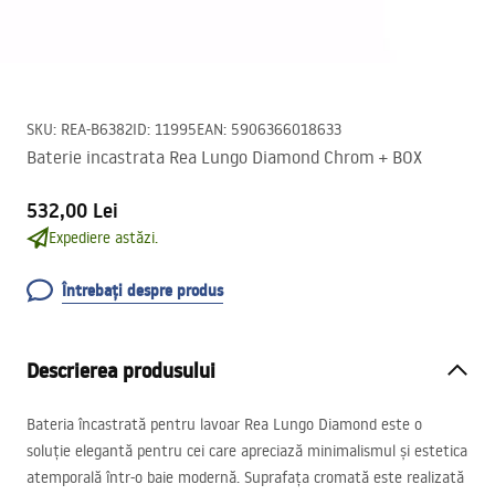
SKU
:
REA-B6382
ID
:
11995
EAN
:
5906366018633
Baterie incastrata Rea Lungo Diamond Chrom + BOX
532,00 Lei
Expediere astăzi.
Întrebați despre produs
Descrierea produsului
Bateria încastrată pentru lavoar Rea Lungo Diamond este o
soluție elegantă pentru cei care apreciază minimalismul și estetica
atemporală într-o baie modernă. Suprafața cromată este realizată