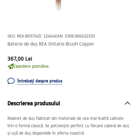
SKU
:
REA-B0974
ID
:
12464
EAN
:
5906366022333
Baterie de duș REA Ontario Brush Copper
367,00 Lei
Expediere poimâine.
Întrebați despre produs
Descrierea produsului
Robinet de duș fabricat din materiale de cea mai înaltă calitate
într-o formă clasică. Se potrivește perfect cu fiecare cabină de duș
și ușă de duș disponibile în oferta noastră.