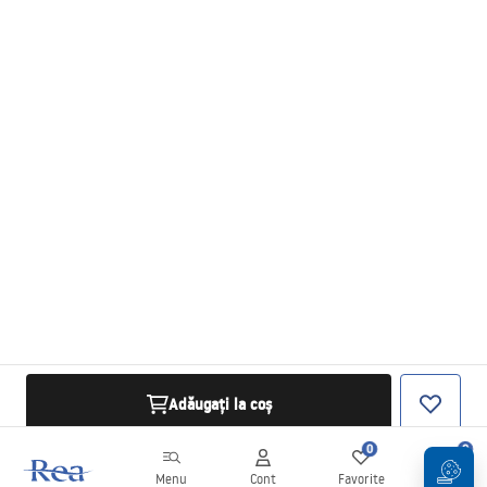
Adăugați la coș
0
0
Menu
Cont
Favorite
Coș