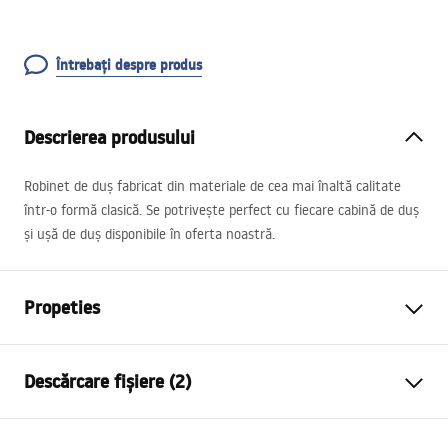
Întrebați despre produs
Descrierea produsului
Robinet de duș fabricat din materiale de cea mai înaltă calitate
într-o formă clasică. Se potrivește perfect cu fiecare cabină de duș
și ușă de duș disponibile în oferta noastră.
Propeties
Tip baterie
de dus
Descărcare fișiere (2)
Metodă de montaj
Montată pe perete
Culoare
Auriu periat
Instrucțiuni de asamblare