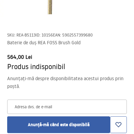
SKU
:
REA-B5113
ID
:
10156
EAN
:
5902557399680
Baterie de duș REA FOSS Brush Gold
564,00 Lei
Produs indisponibil
Anunțați-mă despre disponibilitatea acestui produs prin
poștă.
Adresa dvs. de e-mail
Anunță-mă când este disponibilă