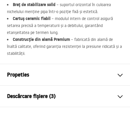
Braț de stabilizare solid
– suportul orizontal în culoarea
nichelului menține pipa într-o poziție fixă și estetică.
Cartuș ceramic fiabil
– modulul intern de control asigură
setarea precisă a temperaturii și a debitului, garantând
etanșeitatea pe termen lung.
Construcție din alamă Premium
– fabricată din alamă de
înaltă calitate, oferind garanția rezistenței la presiune ridicată și a
stabilității.
Propeties
Tip baterie
de bucatarie
Descărcare fișiere (3)
Metodă de montaj
Montată pe blat
Culoare
Negru, Oțel periat
Instrucțiuni de asamblare
Tip de gura de scurgere
Mobilă, Flexibilă
Faucet.pdf
Material
Alamă