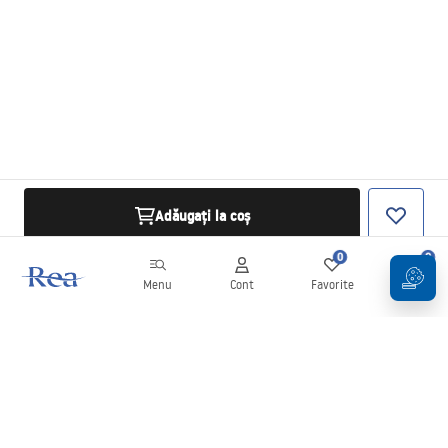
Adăugați la coș
0
0
Menu
Cont
Favorite
Coș
Buletin informativ
Fii la curent cu noutățile și promoțiile!