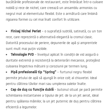
bucătăriile profesionale de restaurant, este îmbrăcat într-o culoare
nobilă și rece de nichel, care creează un ansamblu armonios cu
negrul mat al elementului flexibil. Este o armătură care îmbină
rigoarea formei cu cel mai înalt confort în utilizare.
Finisaj Nichel Periat
– o suprafață subtilă, satinată, cu un ton
rece, care reprezintă o alternativă elegantă la cromul clasic.
Datorită procesului de periere, depunerile de apă și amprentele
sunt mult mai puțin vizibile.
Tehnologie
PVD
– învelișul aplicat în condiții de vid asigură o
duritate extremă și rezistență la deteriorări mecanice, protejând
culoarea împotriva mătuirii și coroziunii pe termen lung.
Pipă profesională tip “Spring”
– furtunul negru flexibil
permite jetului de apă să ajungă în orice colț al chiuvetei. Ideal
pentru clătirea tăvilor mari sau umplerea oalelor înalte.
Cap de duș cu funcție dublă
– butonul situat pe pară permite
schimbarea instantanee a tipului de jet: de la un jet aerat, ideal
pentru spălarea mâinilor, la un jet puternic de duș pentru clătirea
eficientă a legumelor.