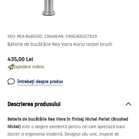
SKU
:
REA-B4850
ID
:
13048
EAN
:
5906366027819
Baterie de bucătărie Rea Viera Auriu nickel brush
435,00 Lei
Expediere mâine.
Întrebați despre produs
Descrierea produsului
Bateria de bucătărie Rea Viera în finisaj Nichel Periat (Brushed
Nickel)
este o alegere excelentă pentru cei care apreciază luxul
discret și ergonomia modernă. Designul său unic, inspirat de