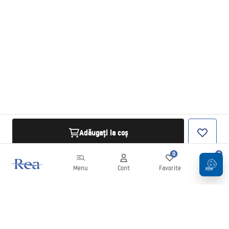
Adăugați la coș
0
0
Menu
Cont
Favorite
Coș
Buletin informativ
Fii la curent cu noutățile și promoțiile!