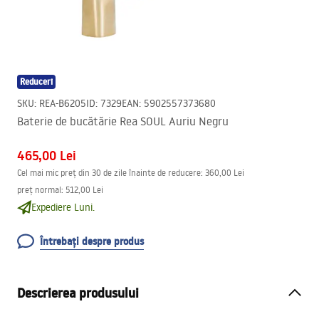
Reduceri
SKU
:
REA-B6205
ID
:
7329
EAN
:
5902557373680
Baterie de bucătărie Rea SOUL Auriu Negru
465,00 Lei
Cel mai mic preț din 30 de zile înainte de reducere:
360,00 Lei
preț normal
:
512,00 Lei
Expediere Luni.
Întrebați despre produs
Descrierea produsului