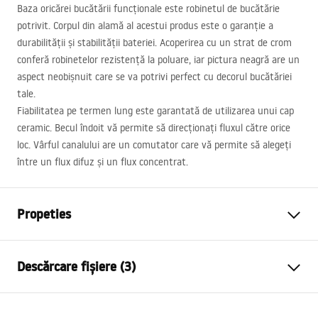
Baza oricărei bucătării funcționale este robinetul de bucătărie
potrivit. Corpul din alamă al acestui produs este o garanție a
durabilității și stabilității bateriei. Acoperirea cu un strat de crom
conferă robinetelor rezistență la poluare, iar pictura neagră are un
aspect neobișnuit care se va potrivi perfect cu decorul bucătăriei
tale.
Fiabilitatea pe termen lung este garantată de utilizarea unui cap
ceramic. Becul îndoit vă permite să direcționați fluxul către orice
loc. Vârful canalului are un comutator care vă permite să alegeți
între un flux difuz și un flux concentrat.
Propeties
Tip baterie
de bucatarie
Descărcare fișiere (3)
Metodă de montaj
Montată pe blat
Culoare
Negru/Auriu, De aur
Instrucțiuni de asamblare