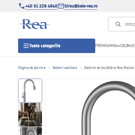
+40 31 229 4640
birou@baie-rea.ro
PREMIUM
Noutăți
Best
Toate categoriile
Pagina de pornire
Baterii sanitare
Baterie de bucătărie Rea Master
Cabine de dus
Usi pentru cabine de dus
Cadite de dus
Rigole Liniare