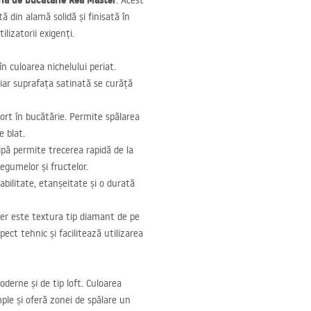
ria de bucătărie Rea Master
. Acest
 din alamă solidă și finisată în
ilizatorii exigenți.
în culoarea nichelului periat.
 iar suprafața satinată se curăță
ort în bucătărie. Permite spălarea
e blat.
ă permite trecerea rapidă de la
legumelor și fructelor.
abilitate, etanșeitate și o durată
er este textura tip diamant de pe
ect tehnic și facilitează utilizarea
erne și de tip loft. Culoarea
mple și oferă zonei de spălare un