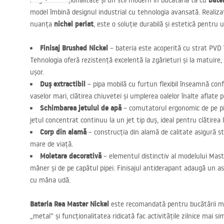
bate
Asigură funcționalitate și un stil modern în bucătăria ta cu
model îmbină designul industrial cu tehnologia avansată. Realizată
nichel periat
nuanța
, este o soluție durabilă și estetică pentru ut
Finisaj Brushed Nickel
– bateria este acoperită cu strat
PVD
Tehnologia oferă rezistență excelentă la zgârieturi și la matuire,
ușor.
Duș extractibil
– pipa mobilă cu furtun flexibil înseamnă conf
vaselor mari, clătirea chiuvetei și umplerea oalelor înalte aflate p
Schimbarea jetului de apă
– comutatorul ergonomic de pe pip
jetul concentrat continuu la un jet tip duș, ideal pentru clătirea 
Corp din alamă
– construcția din alamă de calitate asigură st
mare de viață.
Moletare decorativă
– elementul distinctiv al modelului Mast
mâner și de pe capătul pipei. Finisajul antiderapant adaugă un asp
cu mâna udă.
Bateria Rea Master Nickel
este recomandată pentru bucătării mod
„metal” și funcționalitatea ridicată fac activitățile zilnice mai si