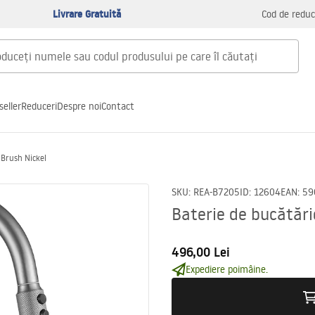
Livrare Gratuită
Cod de reduc
seller
Reduceri
Despre noi
Contact
 Brush Nickel
SKU
:
REA-B7205
ID
:
12604
EAN
:
59
Baterie de bucătări
496,00 Lei
Expediere poimâine.