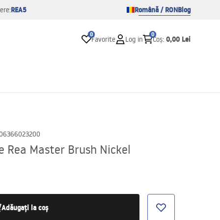
REA5
Română / RON
Blog
ere:
0
0
0,00 Lei
Favorite
Log in
Coș
:
06366023200
e Rea Master Brush Nickel
Adăugați la coș