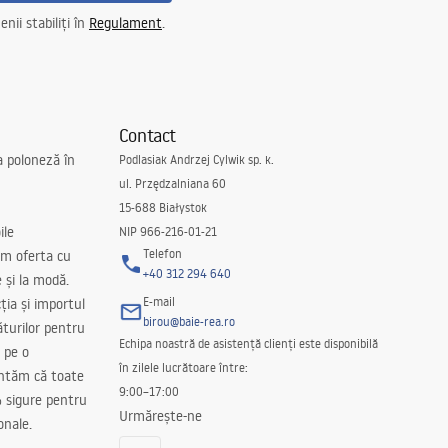
nii stabiliți în
Regulament
.
Contact
a poloneză în
Podlasiak Andrzej Cylwik sp. k.
ul. Przędzalniana 60
15-688 Białystok
ile
NIP 966-216-01-21
Telefon
m oferta cu
+40 312 294 640
e și la modă.
E-mail
ția și importul
birou@baie-rea.ro
ăturilor pentru
Echipa noastră de asistență clienți este disponibilă
 pe o
în zilele lucrătoare între:
antăm că toate
9:00–17:00
 sigure pentru
Urmărește-ne
onale.