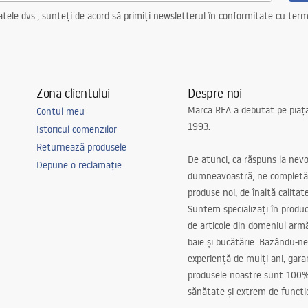
ele dvs., sunteți de acord să primiți newsletterul în conformitate cu terme
Zona clientului
Despre noi
Marca REA a debutat pe piaț
Contul meu
1993.
Istoricul comenzilor
Returnează produsele
De atunci, ca răspuns la nevo
Depune o reclamație
dumneavoastră, ne completă
produse noi, de înaltă calitat
Suntem specializați în produc
de articole din domeniul arm
baie și bucătărie. Bazându-ne
experiență de mulți ani, gar
produsele noastre sunt 100%
sănătate și extrem de funcți