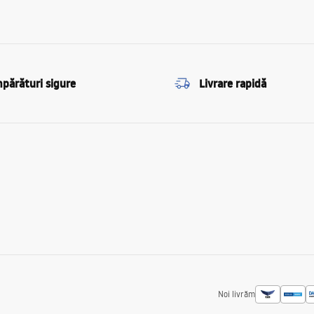
părături sigure
Livrare rapidă
Noi livrăm