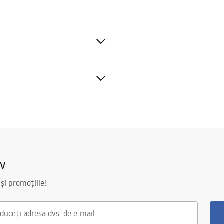
e
blat
at igienic
nsibilă
baterie_kuchenne.pdf
iv
 și promoțiile!