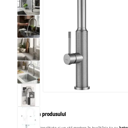
Vase WC si Bideuri
Lavoare
Cazi cu paravane
Baterii sanitare
Dusuri
Bucatarie
Accesorii și mobilier pentru baie
Descrierea produsului