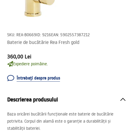
SKU
:
REA-B0669
ID
:
9216
EAN
:
5902557387212
Baterie de bucătărie Rea Fresh gold
360,00 Lei
Expediere poimâine.
Întrebați despre produs
Descrierea produsului
Baza oricărei bucătării funcționale este baterie de bucătărie
potrivita. Corpul din alamă este o garanție a durabilității și
stabilității bateriei.