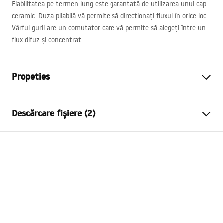
Fiabilitatea pe termen lung este garantată de utilizarea unui cap
ceramic. Duza pliabilă vă permite să direcționați fluxul în orice loc.
Vârful gurii are un comutator care vă permite să alegeți între un
flux difuz și concentrat.
Propeties
Tip baterie
de bucatarie
Descărcare fișiere (2)
Metodă de montaj
Montată pe blat
Culoare
De aur
Instrucțiuni de asamblare
Tip de gura de scurgere
Mobilă, Extensibilă
Faucet.pdf
Material
Alamă
Lungimea gurii
200
mm
Condiții de garanție
Inalime
395
mm
Warranty_Terms_and_Conditions_Faucets_-_5.pdf
Tehnologia de acoperire
PVD