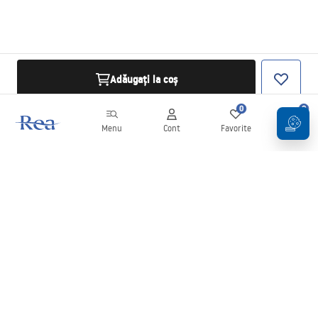
Adăugați la coș
0
0
Menu
Cont
Favorite
Coș
Buletin informativ
Fii la curent cu noutățile și promoțiile!
Conectați-vă