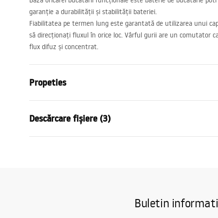
Baza oricărei bucătării funcționale este baterie de bucătărie potr
garanție a durabilității și stabilității bateriei.
Fiabilitatea pe termen lung este garantată de utilizarea unui ca
să direcționați fluxul în orice loc. Vârful gurii are un comutator 
flux difuz și concentrat.
Propeties
Tip baterie
de bucatari
Descărcare fișiere (3)
Metodă de montaj
Montată pe 
Culoare
Cupru peria
Instrucțiuni de asamblare
Atest
Tip de gura de scurgere
Mobilă, Exte
Faucet.pdf
atest_
Material
Alamă
Lungimea gurii
200
mm
Condiții de garanție
Buletin informat
Inalime
395
mm
Warranty_Terms_and_Conditions_
Tehnologia de acoperire
PVD