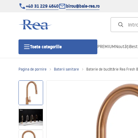
+40 31 229 4640
birou@baie-rea.ro
PREMIUM
Noutăți
Best
Toate categoriile
Pagina de pornire
Baterii sanitare
Baterie de bucătărie Rea Fresh 
Cabine de dus
Usi pentru cabine de dus
Cadite de dus
Rigole Liniare