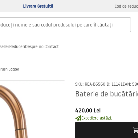
Livrare Gratuită
Cod de reduc
seller
Reduceri
Despre noi
Contact
Brush Copper
SKU
:
REA-B6560
ID
:
11141
EAN
:
59
Baterie de bucătăr
420,00 Lei
Expediere astăzi.