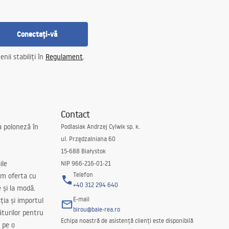
Conectați-vă
nii stabiliți în
Regulament
.
Contact
a poloneză în
Podlasiak Andrzej Cylwik sp. k.
ul. Przędzalniana 60
15-688 Białystok
ile
NIP 966-216-01-21
Telefon
m oferta cu
+40 312 294 640
e și la modă.
E-mail
ția și importul
birou@baie-rea.ro
ăturilor pentru
Echipa noastră de asistență clienți este disponibilă
 pe o