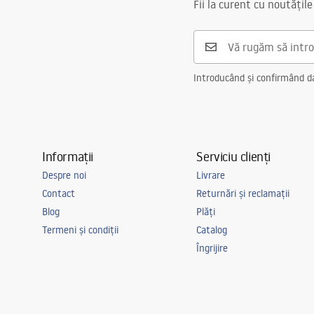
Faucets_-_5.pdf
Fii la curent cu noutățile
Diametru pentru conectare
3/8 țoli
Garantie
5 ani
Introducând și confirmând dat
Informații
Serviciu clienți
Despre noi
Livrare
Contact
Returnări și reclamații
Blog
Plăți
Termeni și condiții
Catalog
Îngrijire