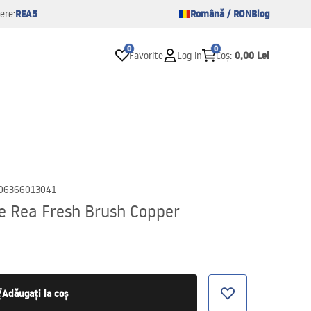
REA5
Română / RON
Blog
ere:
0
0
0,00 Lei
Favorite
Log in
Coș
:
06366013041
ie Rea Fresh Brush Copper
Adăugați la coș