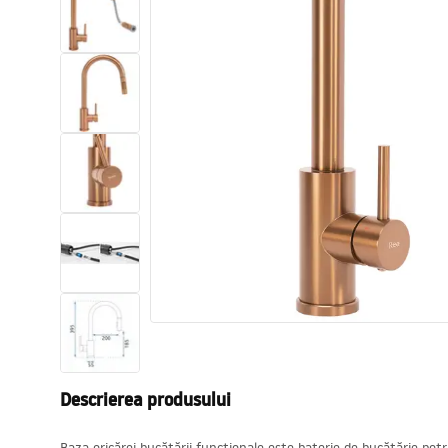
Vase WC si Bideuri
Lavoare
Cazi cu paravane
Baterii sanitare
Dusuri
Bucatarie
Accesorii și mobilier pentru baie
Descrierea produsului