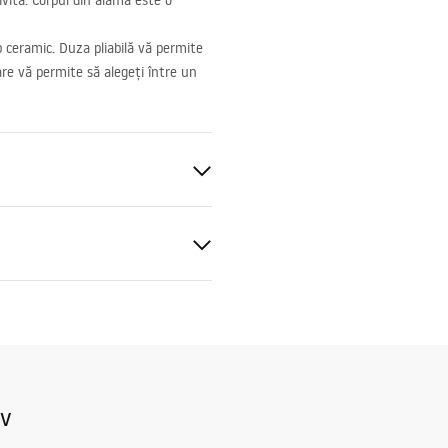
ivita. Corpul din alamă este o
p ceramic. Duza pliabilă vă permite
care vă permite să alegeți între un
e
blat
t
at igienic
nsibilă
baterie_kuchenne.pdf
iv