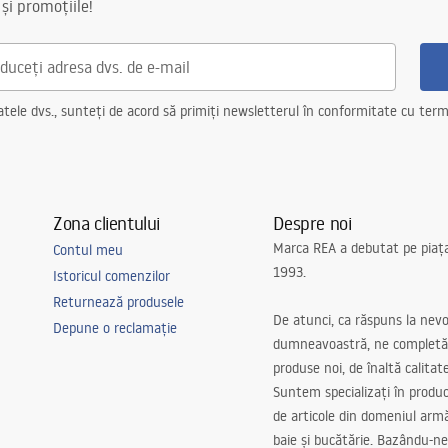
 și promoțiile!
ele dvs., sunteți de acord să primiți newsletterul în conformitate cu terme
Zona clientului
Despre noi
Marca REA a debutat pe piaț
Contul meu
1993.
Istoricul comenzilor
Returnează produsele
De atunci, ca răspuns la nevo
Depune o reclamație
dumneavoastră, ne completă
produse noi, de înaltă calitat
Suntem specializați în produc
de articole din domeniul arm
baie și bucătărie. Bazându-ne