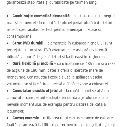
garantează stabilitate și durabilitate pe termen lung.
Combinație cromatică deosebită
– contrastul dintre negrul
mat și elementele în nuanță de nichel periat oferă bateriei un
aspect spectaculos, perfect pentru amenajări luxoase și
contemporane.
Strat
PVD
durabil
– elementele în culoarea nichelului sunt
protejate cu un strat
PVD
avansat, care asigură rezistență
ridicată la murdărie și zgârieturi și facilitează întreținerea.
Gură flexibilă și mobilă
– cu o înălțime de 485 mm și o rază
de acțiune de 180 mm, bateria oferă o libertate mare de
manevrare. Construcția flexibilă ajută la spălarea vaselor
voluminoase și la clătirea precisă a fiecărei zone a chiuvetei.
Comutator practic al jetului
– la capătul gurii se află un
comutator care permite adaptarea rapidă a jetului de apă la
nevoile momentului, de exemplu pentru clătirea delicată a
legumelor.
Cartuș ceramic
– utilizarea unui cartuș ceramic de calitate
înaltă garantează fiabilitate pe termen lung, etanșeitate și reglaj