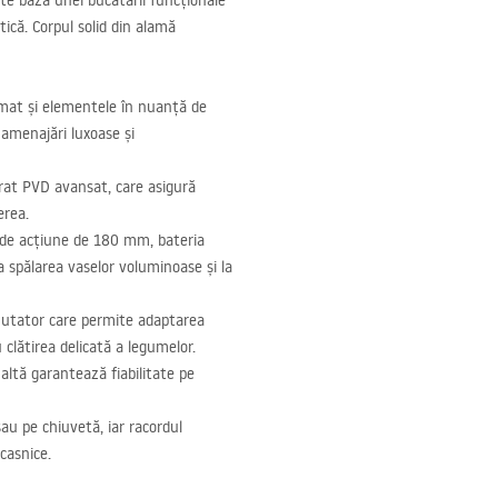
te baza unei bucătării funcționale
ică. Corpul solid din alamă
 mat și elementele în nuanță de
 amenajări luxoase și
trat
PVD
avansat, care asigură
erea.
 de acțiune de 180 mm, bateria
a spălarea vaselor voluminoase și la
omutator care permite adaptarea
clătirea delicată a legumelor.
altă garantează fiabilitate pe
au pe chiuvetă, iar racordul
casnice.