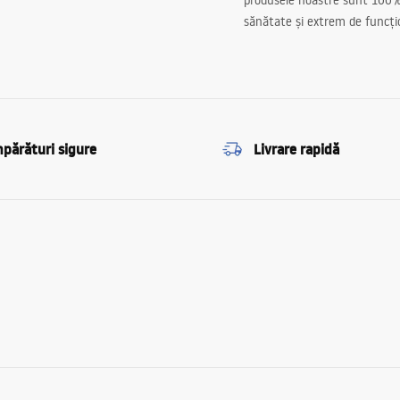
produsele noastre sunt 100%
sănătate și extrem de funcți
părături sigure
Livrare rapidă