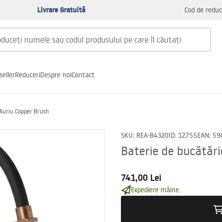
Livrare Gratuită
Cod de reduc
seller
Reduceri
Despre noi
Contact
 Auriu Copper Brush
SKU
:
REA-B4320
ID
:
12755
EAN
:
59
Baterie de bucătări
741,00 Lei
Expediere mâine.