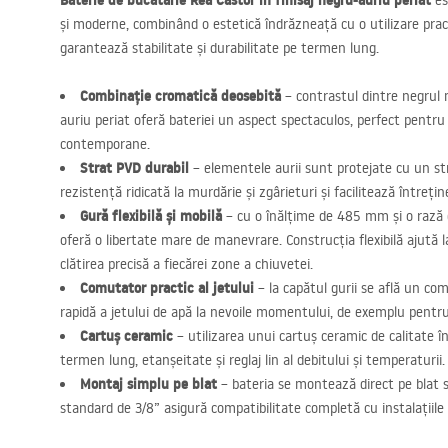
Baterie de bucătărie Rea Castor în finisaj negru-auriu periat
es
și moderne, combinând o estetică îndrăzneață cu o utilizare pract
garantează stabilitate și durabilitate pe termen lung.
Combinație cromatică deosebită
– contrastul dintre negrul
auriu periat oferă bateriei un aspect spectaculos, perfect pentru
contemporane.
Strat
PVD
durabil
– elementele aurii sunt protejate cu un s
rezistență ridicată la murdărie și zgârieturi și facilitează întrețin
Gură flexibilă și mobilă
– cu o înălțime de 485 mm și o rază
oferă o libertate mare de manevrare. Construcția flexibilă ajută l
clătirea precisă a fiecărei zone a chiuvetei.
Comutator practic al jetului
– la capătul gurii se află un c
rapidă a jetului de apă la nevoile momentului, de exemplu pentru 
Cartuș ceramic
– utilizarea unui cartuș ceramic de calitate în
termen lung, etanșeitate și reglaj lin al debitului și temperaturii.
Montaj simplu pe blat
– bateria se montează direct pe blat s
standard de 3/8” asigură compatibilitate completă cu instalațiile 