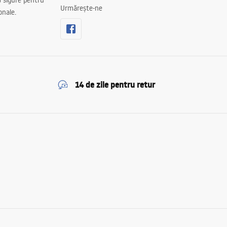
 sigure pentru
Urmărește-ne
onale.
14 de zile pentru retur