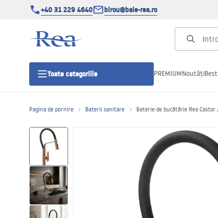
+40 31 229 4640
birou@baie-rea.ro
PREMIUM
Noutăți
Best
Toate categoriile
Pagina de pornire
Baterii sanitare
Baterie de bucătărie Rea Castor
Cabine de dus
Usi pentru cabine de dus
Cadite de dus
Rigole Liniare