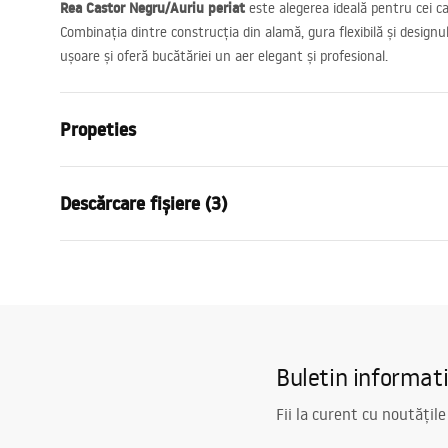
Rea Castor Negru/Auriu periat
este alegerea ideală pentru cei ca
Combinația dintre construcția din alamă, gura flexibilă și designu
ușoare și oferă bucătăriei un aer elegant și profesional.
Propeties
Tip baterie
de bucatari
Descărcare fișiere (3)
Metodă de montaj
Montată pe 
Culoare
Negru, Cupr
Instrucțiuni de asamblare
Atest
Tip de gura de scurgere
Mobilă, Flexi
Faucet.pdf
atest_
Material
Alamă
Lungimea gurii
180
mm
Condiții de garanție
Buletin informat
Inalime
485
mm
Warranty_Terms_and_Conditions_
Tehnologia de acoperire
PVD
Faucets_-_5.pdf
Fii la curent cu noutățile
Diametru pentru conectare
3/8 țoli