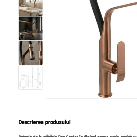
Vase WC si Bideuri
Lavoare
Cazi cu paravane
Baterii sanitare
Dusuri
Bucatarie
Accesorii și mobilier pentru baie
Descrierea produsului