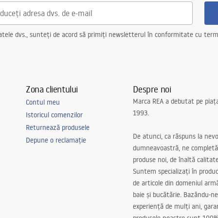
ele dvs., sunteți de acord să primiți newsletterul în conformitate cu terme
Zona clientului
Despre noi
Marca REA a debutat pe piaț
Contul meu
1993.
Istoricul comenzilor
Returnează produsele
De atunci, ca răspuns la nevo
Depune o reclamație
dumneavoastră, ne completă
produse noi, de înaltă calitat
Suntem specializați în produc
de articole din domeniul arm
baie și bucătărie. Bazându-ne
experiență de mulți ani, gar