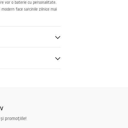
re vor o baterie cu personalitate.
l modern face sarcinile zilnice mai
e
blat
u periat
at igienic
bilă
baterie_kuchenne.pdf
iv
 și promoțiile!