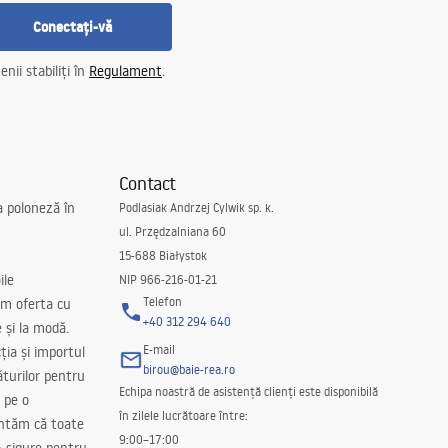
Conectați-vă
nii stabiliți în
Regulament
.
Contact
a poloneză în
Podlasiak Andrzej Cylwik sp. k.
ul. Przędzalniana 60
15-688 Białystok
ile
NIP 966-216-01-21
Telefon
m oferta cu
+40 312 294 640
e și la modă.
E-mail
ția și importul
birou@baie-rea.ro
ăturilor pentru
Echipa noastră de asistență clienți este disponibilă
 pe o
în zilele lucrătoare între:
antăm că toate
9:00–17:00