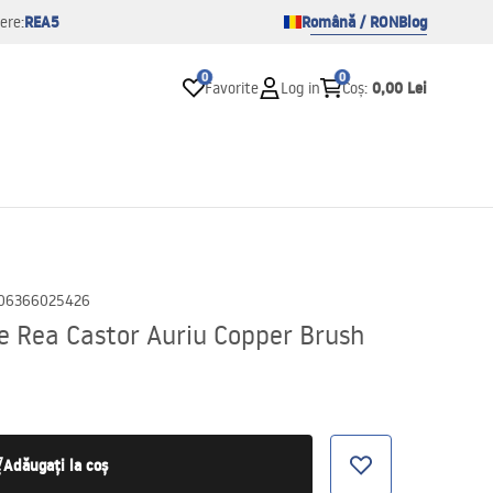
REA5
Română / RON
Blog
ere:
0
0
0,00 Lei
Favorite
Log in
Coș
:
06366025426
e Rea Castor Auriu Copper Brush
Adăugați la coș