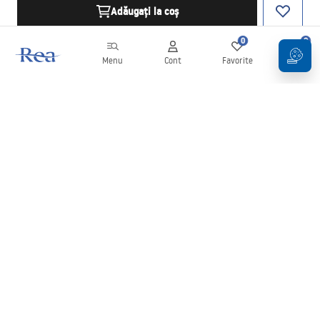
Adăugați la coș
0
0
Menu
Cont
Favorite
Coș
Buletin informativ
Fii la curent cu noutățile și promoțiile!
Conectați-vă
Introducând și confirmând datele dvs., sunteți de acord să primiți
newsletterul în conformitate cu termenii stabiliți în
Regulament
.