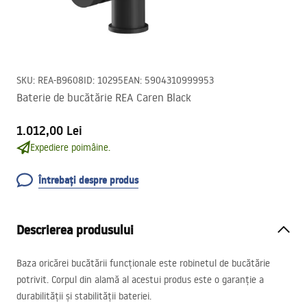
SKU
:
REA-B9608
ID
:
10295
EAN
:
5904310999953
Baterie de bucătărie REA Caren Black
1.012,00 Lei
Expediere poimâine.
Întrebați despre produs
Descrierea produsului
Baza oricărei bucătării funcționale este robinetul de bucătărie
potrivit. Corpul din alamă al acestui produs este o garanție a
durabilității și stabilității bateriei.