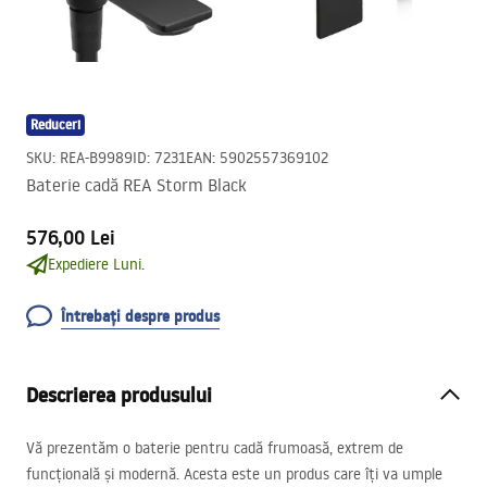
Reduceri
SKU
:
REA-B9989
ID
:
7231
EAN
:
5902557369102
Baterie cadă REA Storm Black
576,00 Lei
Expediere Luni.
Întrebați despre produs
Descrierea produsului
Vă prezentăm o baterie pentru cadă frumoasă, extrem de
funcțională și modernă. Acesta este un produs care îți va umple