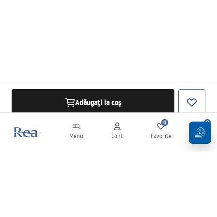
Adăugați la coș
0
0
Menu
Cont
Favorite
Coș
Buletin informativ
Fii la curent cu noutățile și promoțiile!