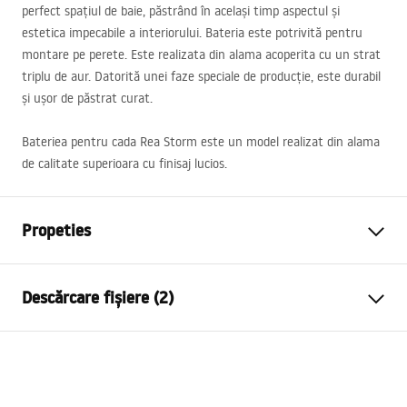
perfect spațiul de baie, păstrând în același timp aspectul și
estetica impecabile a interiorului. Bateria este potrivită pentru
montare pe perete. Este realizata din alama acoperita cu un strat
triplu de aur. Datorită unei faze speciale de producție, este durabil
și ușor de păstrat curat.
Bateriea pentru cada Rea Storm este un model realizat din alama
de calitate superioara cu finisaj lucios.
Propeties
Tip baterie
de cada
Descărcare fișiere (2)
Metodă de montaj
Montată pe perete
Culoare
Negru
Instrucțiuni de asamblare
Tip de gura de scurgere
Mobilă
Faucet.pdf
Material
Alamă, ABS