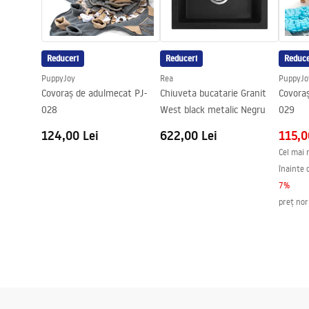
Diametru pentru conectare
3/8 țoli
Reduceri
Reduceri
Reduce
PuppyJoy
Rea
PuppyJo
Covoraș de adulmecat PJ-
Chiuveta bucatarie Granit
Covora
028
West black metalic Negru
029
124,00 Lei
622,00 Lei
115,0
Cel mai 
înainte 
7
%
preț no