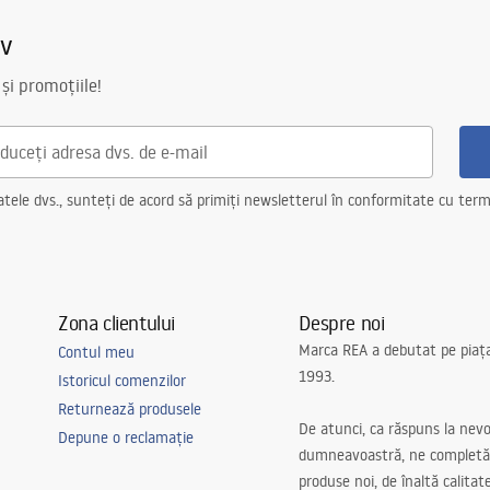
iv
 și promoțiile!
ele dvs., sunteți de acord să primiți newsletterul în conformitate cu terme
Zona clientului
Despre noi
Marca REA a debutat pe piaț
Contul meu
1993.
Istoricul comenzilor
Returnează produsele
De atunci, ca răspuns la nevo
Depune o reclamație
dumneavoastră, ne completă
produse noi, de înaltă calitat