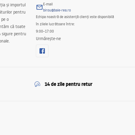
E-mail
ția și importul
birou@baie-rea.ro
ăturilor pentru
Echipa noastră de asistență clienți este disponibilă
 pe o
în zilele lucrătoare între:
antăm că toate
9:00–17:00
 sigure pentru
Urmărește-ne
onale.
14 de zile pentru retur