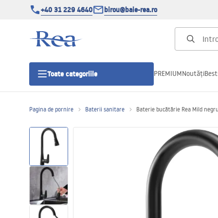
+40 31 229 4640
birou@baie-rea.ro
PREMIUM
Noutăți
Best
Toate categoriile
Pagina de pornire
Baterii sanitare
Baterie bucătărie Rea Mild negru
Cabine de dus
Usi pentru cabine de dus
Cadite de dus
Rigole Liniare