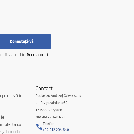
Conectați-vă
nii stabiliți în
Regulament
.
Contact
a poloneză în
Podlasiak Andrzej Cylwik sp. k.
ul. Przędzalniana 60
15-688 Białystok
ile
NIP 966-216-01-21
Telefon
m oferta cu
+40 312 294 640
e și la modă.