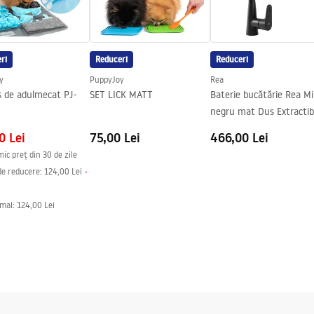
ri
Reduceri
Reduceri
y
PuppyJoy
Rea
ș de adulmecat PJ-
SET LICK MATT
Baterie bucătărie Rea Mi
negru mat Dus Extractibi
0 Lei
75,00 Lei
466,00 Lei
mic preț din 30 de zile
de reducere:
124,00 Lei
-
rmal
:
124,00 Lei