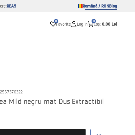
REA5
Română / RON
Blog
ere:
0
0
0,00 Lei
Favorite
Log in
Coș
:
2557376322
ea Mild negru mat Dus Extractibil