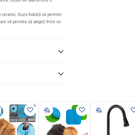
ivita. Corpul din alamă este o
p ceramic. Duza îndoită vă permite
 care vă permite să alegeți între un
e
blat
ții de garanție
nsibilă
nty_Terms_and_Conditions_
s_-_5.pdf
ng