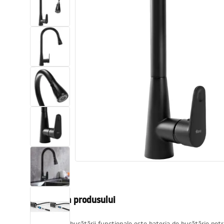
Vase WC si Bideuri
Lavoare
Cazi cu paravane
Baterii sanitare
Dusuri
Bucatarie
Accesorii și mobilier pentru baie
Descrierea produsului