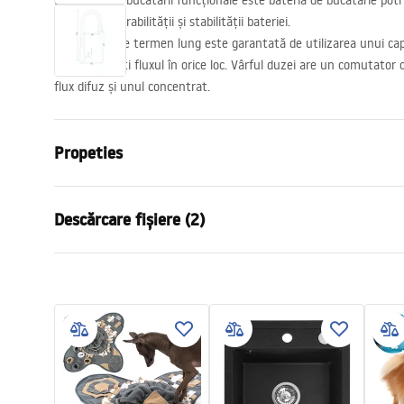
Baza oricărei bucătării funcționale este bateria de bucătărie potr
garanție a durabilității și stabilității bateriei.
Fiabilitatea pe termen lung este garantată de utilizarea unui ca
să direcționați fluxul în orice loc. Vârful duzei are un comutator
flux difuz și unul concentrat.
Propeties
Tip baterie
de bucatari
Descărcare fișiere (2)
Metodă de montaj
Montată pe 
Culoare
Negru
Condi
Tip de gura de scurgere
Mobilă, Exte
Instrucțiuni de asamblare
Warra
Faucet.pdf
Material
Alamă
Faucet
Lungimea gurii
200
mm
Inalime
430
mm
Tehnologia de acoperire
Electroplati