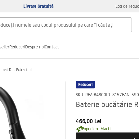
Livrare Gratuită
Cod de reduc
seller
Reduceri
Despre noi
Contact
 mat Dus Extractibil
Reduceri
SKU
:
REA-B4800
ID
:
8157
EAN
:
590
Baterie bucătărie R
466,00 Lei
Expediere Marți.