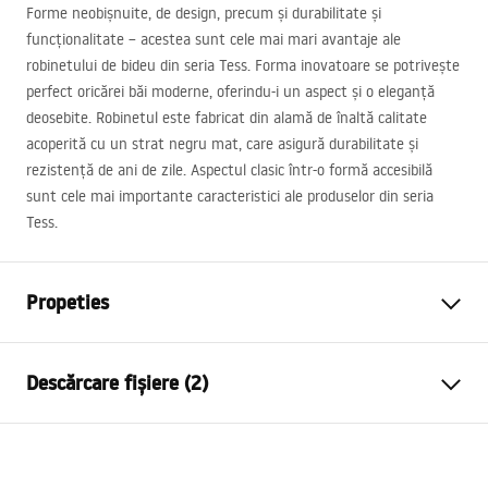
Forme neobișnuite, de design, precum și durabilitate și
funcționalitate – acestea sunt cele mai mari avantaje ale
robinetului de bideu din seria Tess. Forma inovatoare se potrivește
perfect oricărei băi moderne, oferindu-i un aspect și o eleganță
deosebite. Robinetul este fabricat din alamă de înaltă calitate
acoperită cu un strat negru mat, care asigură durabilitate și
rezistență de ani de zile. Aspectul clasic într-o formă accesibilă
sunt cele mai importante caracteristici ale produselor din seria
Tess.
Propeties
Tip baterie
de bideu
Descărcare fișiere (2)
Metodă de montaj
Montată pe blat
Culoare
Negru
Instrucțiuni de asamblare
Tip de gura de scurgere
Mobilă
Faucet.pdf