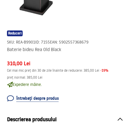
Reduceri
SKU
:
REA-B9901
ID
:
7155
EAN
:
5902557368679
Baterie bideu Rea Old Black
310,00 Lei
-
19
%
Cel mai mic preț din 30 de zile înainte de reducere:
385,00 Lei
preț normal
:
385,00 Lei
Expediere mâine.
Întrebați despre produs
Descrierea produsului