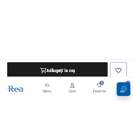
Adăugați la coș
0
0
Menu
Cont
Favorite
Coș
Buletin informativ
Fii la curent cu noutățile și promoțiile!