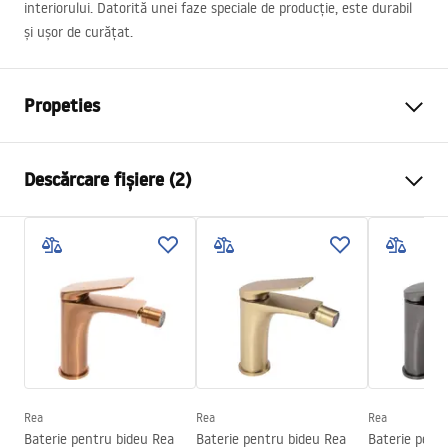
interiorului. Datorită unei faze speciale de producție, este durabil
și ușor de curățat.
Propeties
Tip baterie
de bideu
Descărcare fișiere (2)
Metodă de montaj
Montată pe blat
Culoare
Negru
Instrucțiuni de asamblare
Tip de gura de scurgere
Mobilă
Faucet.pdf
Material
Alamă
Lungimea gurii
110
mm
Condiții de garanție
Inalime
160
mm
Warranty_Terms_and_Conditions_Faucets_-_5.pdf
Tehnologia de acoperire
Electroplating
Diametru pentru conectare
3/8 țoli
Rea
Rea
Rea
Baterie pentru bideu Rea
Baterie pentru bideu Rea
Baterie pent