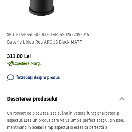
SKU
:
REA-B6405
ID
:
9330
EAN
:
5902557393015
Baterie bideu Rea ARGUS Black MATT
311,00 Lei
Expediere Marți.
Întrebați despre produs
Descrierea produsului
Un robinet de bideu realizat având în vedere funcționalitatea și
aspectul. Este un produs care vă va umple perfect spațiul din baie,
menținând în același timp aspectul și estetica perfectă a