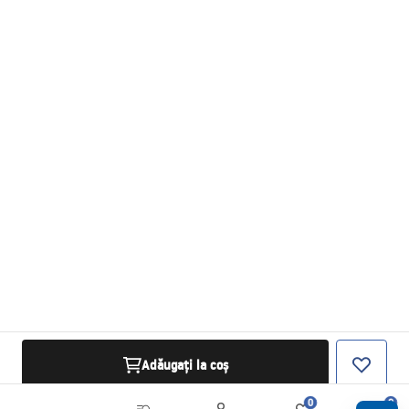
Adăugați la coș
0
0