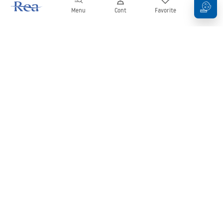
Menu
Cont
Favorite
Coș
Buletin informativ
Fii la curent cu noutățile și promoțiile!
Conectați-vă
Introducând și confirmând datele dvs., sunteți de acord să primiți
newsletterul în conformitate cu termenii stabiliți în
Regulament
.