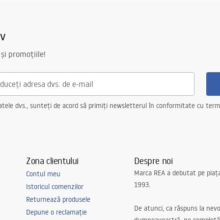
ories_-_24.pdf
iv
 și promoțiile!
ele dvs., sunteți de acord să primiți newsletterul în conformitate cu terme
Zona clientului
Despre noi
Marca REA a debutat pe piaț
Contul meu
1993.
Istoricul comenzilor
Returnează produsele
De atunci, ca răspuns la nevo
Depune o reclamație