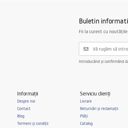
Inalime
1
mm
Accessories_-_24.pdf
Access
Latime
38
mm
Buletin informat
Decupabil
Da
Garantie
24 luni
Fii la curent cu noutățile
Introducând și confirmând dat
Informații
Serviciu clienți
Despre noi
Livrare
Contact
Returnări și reclamații
Blog
Plăți
Termeni și condiții
Catalog