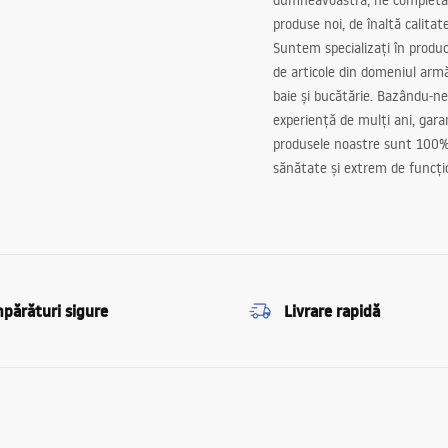
dumneavoastră, ne completă
produse noi, de înaltă calitat
Suntem specializați în produc
de articole din domeniul arm
baie și bucătărie. Bazându-ne
experiență de mulți ani, gar
produsele noastre sunt 100%
sănătate și extrem de funcți
părături sigure
Livrare rapidă