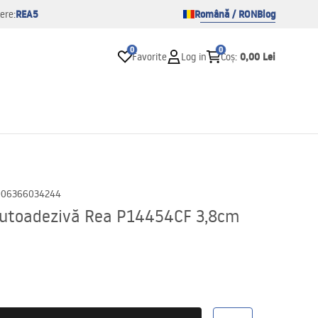
REA5
Română / RON
Blog
ere:
0
0
0,00 Lei
Favorite
Log in
Coș
:
906366034244
autoadezivă Rea P14454CF 3,8cm