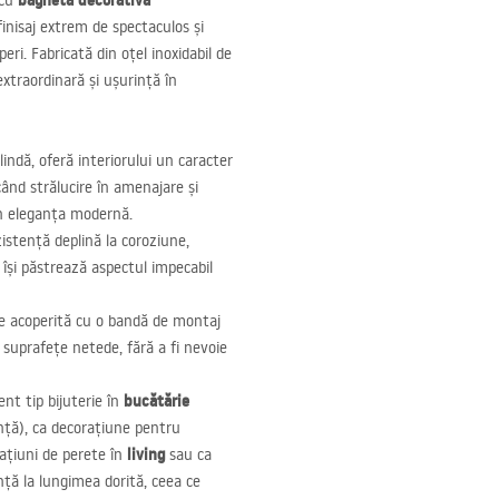
bagheta decorativă
 cu
inisaj extrem de spectaculos și
ri. Fabricată din oțel inoxidabil de
extraordinară și ușurință în
indă, oferă interiorului un caracter
ând strălucire în amenajare și
 în eleganța modernă.
istență deplină la coroziune,
 își păstrează aspectul impecabil
te acoperită cu o bandă de montaj
e suprafețe netede, fără a fi nevoie
bucătărie
nt tip bijuterie în
anță), ca decorațiune pentru
living
ațiuni de perete în
sau ca
nță la lungimea dorită, ceea ce