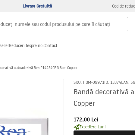
Livrare Gratuită
Cod de reduc
seller
Reduceri
Despre noi
Contact
corativă autoadezivă Rea P14454CF 3,8cm Copper
SKU
:
HOM-09971
ID
:
13374
EAN
:
5
Bandă decorativă 
Copper
172,00 Lei
Expediere Luni.