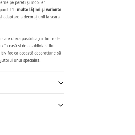
rne pe pereți și mobilier.
multe lățimi și variante
ponibil în
și adaptare a decorațiunii la scara
 care oferă posibilități infinite de
 în casă și de a sublinia stilul
tuitiv fac ca această decorațiune să
jutorul unui specialist.
ativă
ții de garanție
nty_Terms_and_Conditions_