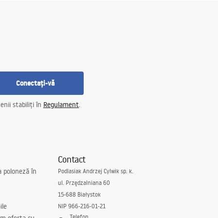
Conectați-vă
nii stabiliți în
Regulament
.
Contact
a poloneză în
Podlasiak Andrzej Cylwik sp. k.
ul. Przędzalniana 60
15-688 Białystok
ile
NIP 966-216-01-21
Telefon