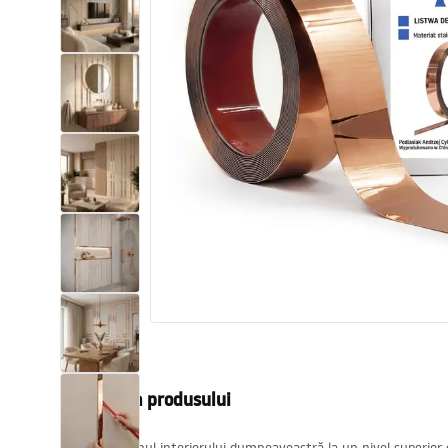
Vase WC si Bideuri
Lavoare
Cazi cu paravane
Baterii sanitare
Dusuri
Bucatarie
Accesorii și mobilier pentru baie
Descrierea produsului