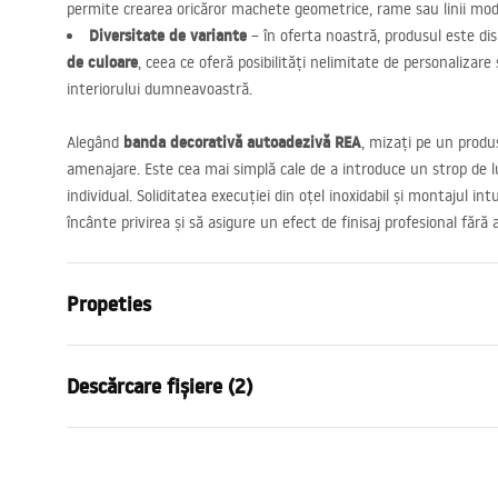
permite crearea oricăror machete geometrice, rame sau linii mode
Diversitate de variante
– în oferta noastră, produsul este dis
de culoare
, ceea ce oferă posibilități nelimitate de personalizare 
interiorului dumneavoastră.
banda decorativă autoadezivă
REA
Alegând
, mizați pe un produs
amenajare. Este cea mai simplă cale de a introduce un strop de lux
individual. Soliditatea execuției din oțel inoxidabil și montajul in
încânte privirea și să asigure un efect de finisaj profesional fără a
Propeties
Tip produs
Bandă decor
Descărcare fișiere (2)
Culoare
Cupru
Material
Inox
Condiții de garanție
Condi
Lungime
6000
mm
Warranty_Terms_and_Conditions_
Warra