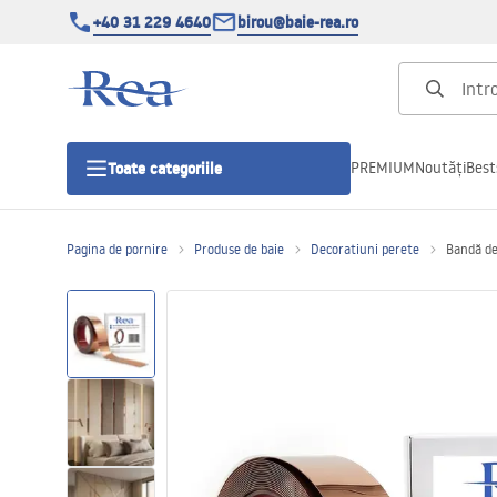
+40 31 229 4640
birou@baie-rea.ro
PREMIUM
Noutăți
Best
Toate categoriile
Pagina de pornire
Produse de baie
Decoratiuni perete
Bandă de
Cabine de dus
Usi pentru cabine de dus
Cadite de dus
Rigole Liniare