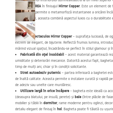
Ridicați designul interiorului dumneavoastră la un nivel superior
autoadezivă
REA
Mirror Copper
în finisajul
. Este un element de f
versatil, care permite o metamorfoză instantanee a oricărei încăpe
înaltă calitate, aceasta combină aspectul luxos cu o durabilitate 
montare.
Finisaj spectaculos Mirror Copper
– suprafața lucioasă, de ogl
extrem de elegant, de bijuterie. Reflectă frumos lumina, introduc
mărind vizual spațiul, încadrându-se perfect în stilul glamour și
Fabricată din oțel inoxidabil
– acest material garantează rez
umiditate și deteriorări mecanice. Datorită acestui fapt, bagheta
timp de mulți ani, chiar și în condiții solicitante.
Strat autoadeziv puternic
– partea inferioară a baghetei es
de înaltă calitate. Aceasta permite o instalare curată și rapidă p
de adeziv sau unelte care murdăresc.
Utilizare largă în orice încăpere
– bagheta este ideală ca acce
baie
(deasupra blatului, pe insulă, perete) și
(între plăcile de fai
dormitor
mobilier și tăblii în
, rame moderne pentru oglinzi, decor
hol
detaliu elegant de finisaj în
. Bagheta poate fi tăiată cu ușuri