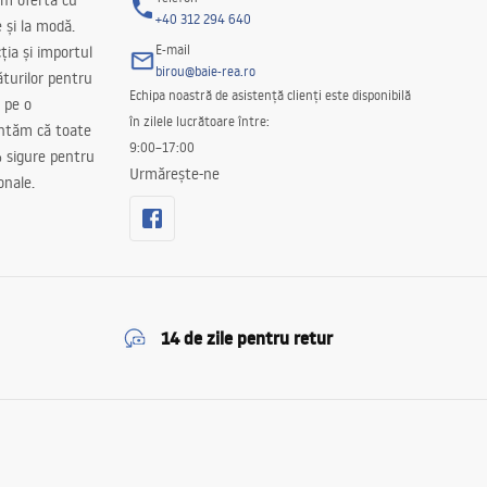
m oferta cu
+40 312 294 640
e și la modă.
E-mail
ția și importul
birou@baie-rea.ro
ăturilor pentru
Echipa noastră de asistență clienți este disponibilă
 pe o
în zilele lucrătoare între:
antăm că toate
9:00–17:00
 sigure pentru
Urmărește-ne
onale.
14 de zile pentru retur