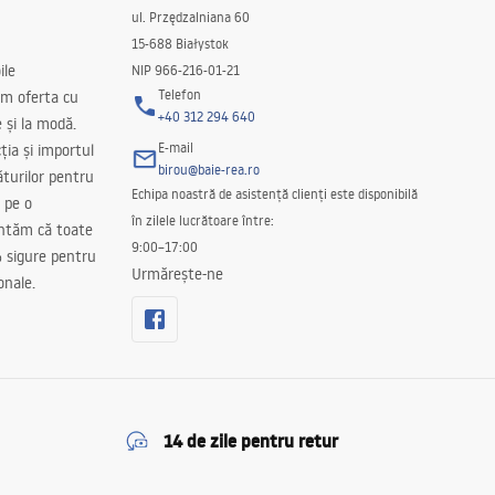
ul. Przędzalniana 60
15-688 Białystok
ile
NIP 966-216-01-21
Telefon
m oferta cu
+40 312 294 640
e și la modă.
E-mail
ția și importul
birou@baie-rea.ro
ăturilor pentru
Echipa noastră de asistență clienți este disponibilă
 pe o
în zilele lucrătoare între:
antăm că toate
9:00–17:00
 sigure pentru
Urmărește-ne
onale.
14 de zile pentru retur