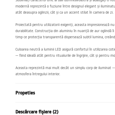
Subliniați caracterul unic al băii dumneavoastră și adăugați o no
modernă reprezintă o fuziune între designul elegant și iluminatul
atât deasupra oglinzii, cât și ca un accent stilat în camera de zi.
Proiectată pentru utilizatorii exigenți, aceasta impresionează nu d
durabilitate. Construcția din aluminiu în nuanță de aur oglindă îi 
timp ce protecția transparentă dispersează subtil lumina, creân
Culoarea neutră a luminii
LED
asigură confortul în utilizarea coti
— fiind ideală atât pentru ritualurile de îngrijire, cât și pentru 
Aceasta reprezintă mai mult decât un simplu corp de iluminat — 
atmosfera întregului interior.
Propeties
Model
APP1884-1
Descărcare fișiere (2)
Tip lampa
Aplica de pe