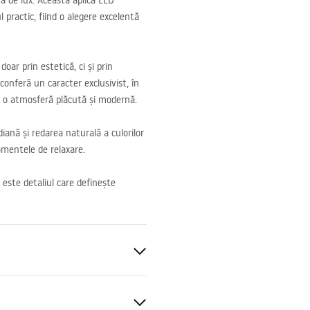
tă de lux. Această aplică
LED
 practic, fiind o alegere excelentă
oar prin estetică, ci și prin
conferă un caracter exclusivist, în
d o atmosferă plăcută și modernă.
diană și redarea naturală a culorilor
momentele de relaxare.
este detaliul care definește
W
rete