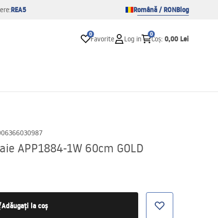
REA5
Română / RON
Blog
ere:
0
0
0,00 Lei
Favorite
Log in
Coș
:
906366030987
 baie APP1884-1W 60cm GOLD
Adăugați la coș