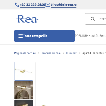
+40 31 229 4640
birou@baie-rea.ro
PREMIUM
Noutăți
Best
Toate categoriile
Pagina de pornire
Produse de baie
Iluminat
Aplică LED pentru
Cabine de dus
Usi pentru cabine de dus
Cadite de dus
Rigole Liniare