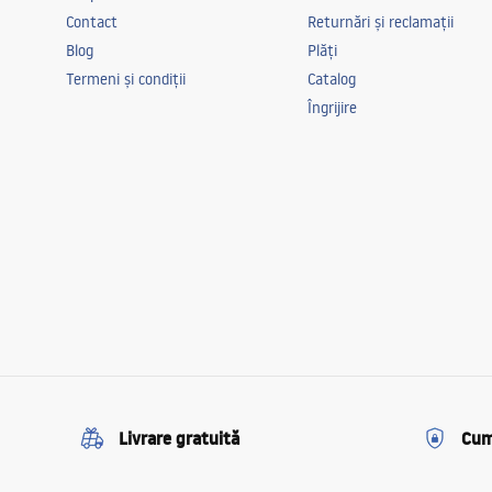
Contact
Returnări și reclamații
Cameră
birou, sufra
Blog
Plăți
copilului, li
Termeni și condiții
Catalog
Putere
13W
Îngrijire
Livrare gratuită
Cum