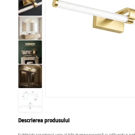
Vase WC si Bideuri
Lavoare
Cazi cu paravane
Baterii sanitare
Dusuri
Bucatarie
Accesorii și mobilier pentru baie
Descrierea produsului