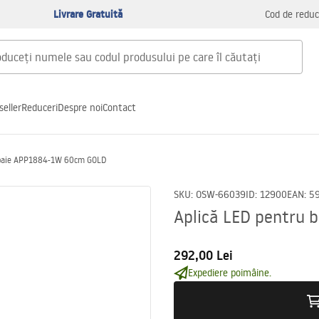
Livrare Gratuită
Cod de reduc
seller
Reduceri
Despre noi
Contact
 baie APP1884-1W 60cm GOLD
SKU
:
OSW-66039
ID
:
12900
EAN
:
5
Aplică LED pentru
292,00 Lei
Expediere poimâine.