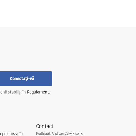
Conectați-vă
nii stabiliți în
Regulament
.
Contact
a poloneză în
Podlasiak Andrzej Cylwik sp. k.