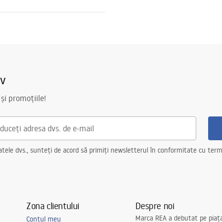
884-1W
L_APP1884-1W.pdf
 ~220V - ~240V
iv
astic
lm
 și promoțiile!
ncorporata
ncorporata
ele dvs., sunteți de acord să primiți newsletterul în conformitate cu terme
Zona clientului
Despre noi
Marca REA a debutat pe piaț
Contul meu