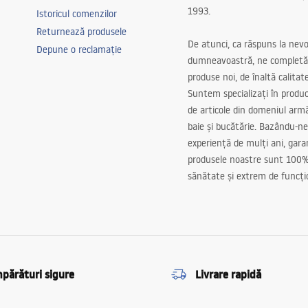
1993.
Istoricul comenzilor
gerie, hol/scări, bucatarie, camera
Returnează produsele
ving, dormitor, universal
De atunci, ca răspuns la nevo
Depune o reclamație
dumneavoastră, ne completă
produse noi, de înaltă calitat
Suntem specializați în produc
de articole din domeniul arm
baie și bucătărie. Bazându-ne
experiență de mulți ani, gar
produsele noastre sunt 100%
sănătate și extrem de funcți
părături sigure
Livrare rapidă