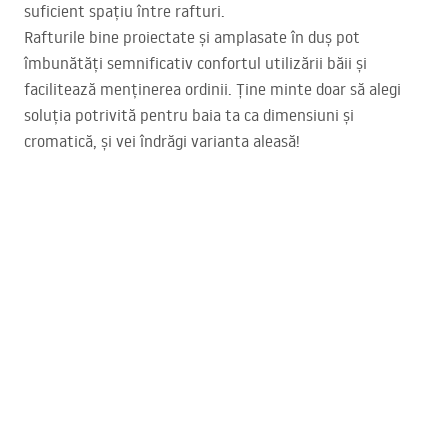
suficient spațiu între rafturi.
Rafturile bine proiectate și amplasate în duș pot
îmbunătăți semnificativ confortul utilizării băii și
facilitează menținerea ordinii. Ține minte doar să alegi
soluția potrivită pentru baia ta ca dimensiuni și
cromatică, și vei îndrăgi varianta aleasă!