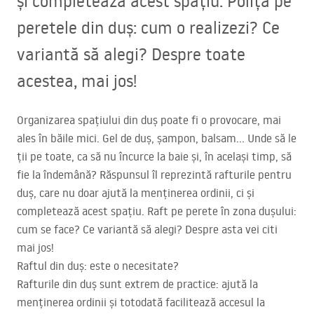
și completează acest spațiu. Poliță pe
peretele din duș: cum o realizezi? Ce
variantă să alegi? Despre toate
acestea, mai jos!
Organizarea spațiului din duș poate fi o provocare, mai
ales în băile mici. Gel de duș, șampon, balsam… Unde să le
ții pe toate, ca să nu încurce la baie și, în același timp, să
fie la îndemână? Răspunsul îl reprezintă rafturile pentru
duș, care nu doar ajută la menținerea ordinii, ci și
completează acest spațiu. Raft pe perete în zona dușului:
cum se face? Ce variantă să alegi? Despre asta vei citi
mai jos!
Raftul din duș: este o necesitate?
Rafturile din duș sunt extrem de practice: ajută la
menținerea ordinii și totodată facilitează accesul la