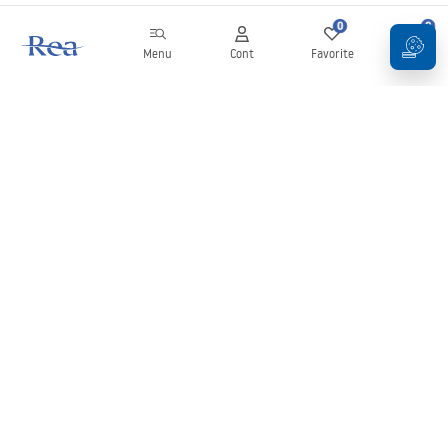
0
0
Menu
Cont
Favorite
Coș
Buletin informativ
Fii la curent cu noutățile și promoțiile!
Conectați-vă
Introducând și confirmând datele dvs., sunteți de acord să primiți
newsletterul în conformitate cu termenii stabiliți în
Regulament
.