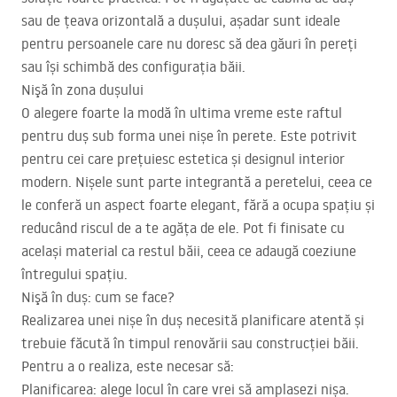
sau de țeava orizontală a dușului, așadar sunt ideale
pentru persoanele care nu doresc să dea găuri în pereți
sau își schimbă des configurația băii.
Nişă în zona dușului
O alegere foarte la modă în ultima vreme este raftul
pentru duș sub forma unei nișe în perete. Este potrivit
pentru cei care prețuiesc estetica și designul interior
modern. Nișele sunt parte integrantă a peretelui, ceea ce
le conferă un aspect foarte elegant, fără a ocupa spațiu și
reducând riscul de a te agăța de ele. Pot fi finisate cu
același material ca restul băii, ceea ce adaugă coeziune
întregului spațiu.
Nişă în duș: cum se face?
Realizarea unei nișe în duș necesită planificare atentă și
trebuie făcută în timpul renovării sau construcției băii.
Pentru a o realiza, este necesar să:
Planificarea: alege locul în care vrei să amplasezi nișa.