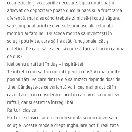
cosmeticele și accesoriile necesare. Lipsa unui spațiu
adecvat de depozitare poate duce la haos și la frustrarea
aferentă, mai ales când trebuie zilnic să-ți cauți săpunul
sau șamponul printre diversele produse ale celorlalți
membri ai familiei. De aceea merită să investești în
soluții potrivite, care să fie atât funcționale, cât și
estetice. Pe care să le alegi și cum să faci rafturi în cabina
de duș?
Idei pentru rafturi în duș – inspiră-te!
Te întrebi cum să faci un raft pentru duș? Ai mai multe
posibilități. Pe care dintre ele să mizezi depinde doar de
tine. Gândește-te ce variantă va fi cea mai practică în
cazul tău. Ia în considerare locul în care vrei să montezi
raftul, dar și estetica întregii băi.
Rafturi clasice
Rafturile clasice sunt cea mai simplă și mai universală
soluție. Aceste modele dreptunghiulare pot fi realizate