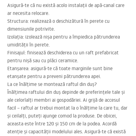
Asigură-te că nu există acolo instalații de apă-canal care
ar necesita relocare.
Structura: realizează o deschizătură în perete cu
dimensiunile potrivite.
Izolația: izolează nișa pentru a împiedica pătrunderea
umidității în perete.
Finisajul: finisează deschiderea cu un raft prefabricat
pentru nișă sau cu plăci ceramice.
Etanșarea: asigură-te că toate marginile sunt bine
etanșate pentru a preveni pătrunderea apei.
La ce înălțime se montează raftul din duș?
Înălțimea raftului din duș depinde de preferințele tale și
ale celorlalți membri ai gospodăriei. Ai grijă de accesul
facil – raftul ar trebui montat la o înălțime la care tu, dar
și ceilalți, puteți ajunge comod la produse. De obicei,
aceasta este între 120 și 150 cm de la podea. Acordă
atenție și capacității modelului ales. Asigură-te că există