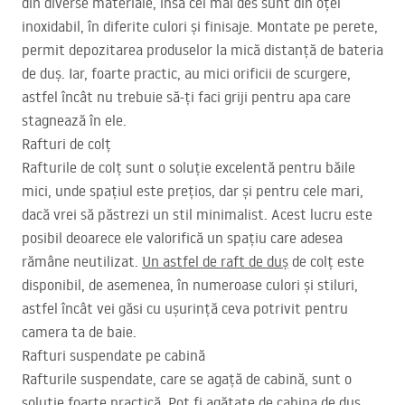
din diverse materiale, însă cel mai des sunt din oțel
inoxidabil, în diferite culori și finisaje. Montate pe perete,
permit depozitarea produselor la mică distanță de bateria
de duș. Iar, foarte practic, au mici orificii de scurgere,
astfel încât nu trebuie să-ți faci griji pentru apa care
stagnează în ele.
Rafturi de colț
Rafturile de colț sunt o soluție excelentă pentru băile
mici, unde spațiul este prețios, dar și pentru cele mari,
dacă vrei să păstrezi un stil minimalist. Acest lucru este
posibil deoarece ele valorifică un spațiu care adesea
rămâne neutilizat.
Un astfel de raft de duș
de colț este
disponibil, de asemenea, în numeroase culori și stiluri,
astfel încât vei găsi cu ușurință ceva potrivit pentru
camera ta de baie.
Rafturi suspendate pe cabină
Rafturile suspendate, care se agață de cabină, sunt o
soluție foarte practică. Pot fi agățate de cabina de duș